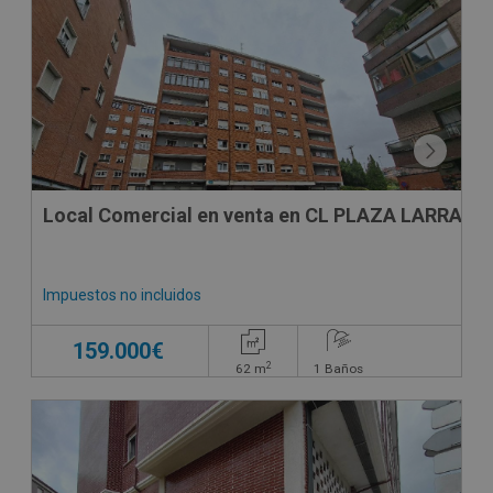
SUJETO A IVA
Local Comercial en venta en CL PLAZA LARRAME
Impuestos no incluidos
159.000€
2
62
m
1
Baños
SUJETO A IVA
DECO VIRTUAL