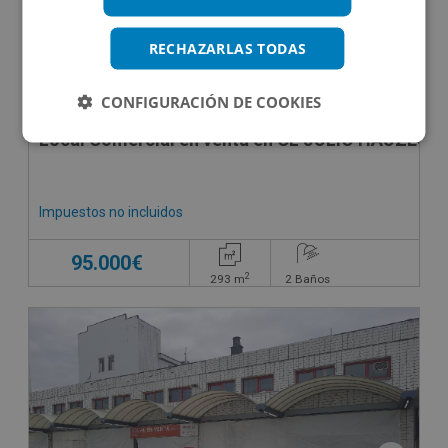
RECHAZARLAS TODAS
CONFIGURACIÓN DE COOKIES
Local Comercial en venta en CL JULIO HAUZEUR,
Impuestos no incluidos
95.000€
2
293
m
2
Baños
SUJETO A IVA