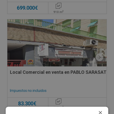
699.000€
2
910
m
Local Comercial en venta en PABLO SARASATE 38
Impuestos no incluidos
83.300€
2
118
m
×