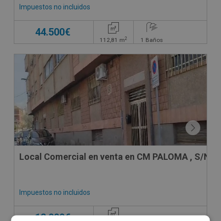
Impuestos no incluidos
44.500€
2
112,81
m
1
Baños
Local Comercial en venta en CM PALOMA , S/N
Impuestos no incluidos
12.000€