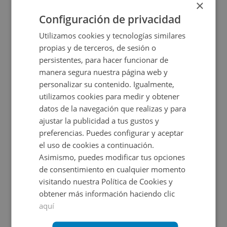
×
2
69
m
Configuración de privacidad
Utilizamos cookies y tecnologías similares
propias y de terceros, de sesión o
persistentes, para hacer funcionar de
manera segura nuestra página web y
personalizar su contenido. Igualmente,
utilizamos cookies para medir y obtener
datos de la navegación que realizas y para
ajustar la publicidad a tus gustos y
Edificio Atalaya Centro Fase I Sn, 30589 Murcia -
preferencias. Puedes configurar y aceptar
el uso de cookies a continuación.
Asimismo, puedes modificar tus opciones
Impuestos no incluidos
1 inmuebles disponibles
de consentimiento en cualquier momento
visitando nuestra Política de Cookies y
59.000€
Desde
obtener más información haciendo clic
+
2
198
m
aquí
CESIÓN DE REMATE