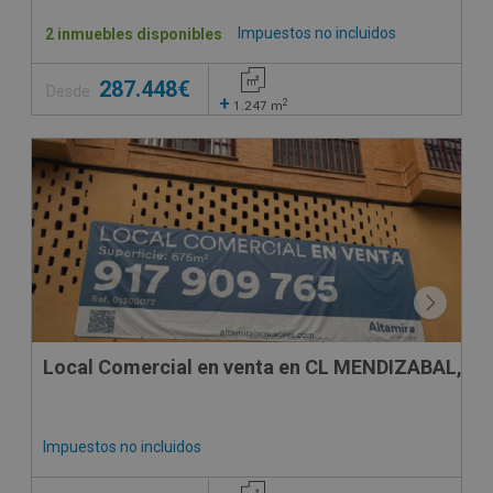
Impuestos no incluidos
2 inmuebles disponibles
287.448€
Desde
+
2
1.247
m
SUJETO A IVA
Local Comercial en venta en CL MENDIZABAL, 36
Impuestos no incluidos