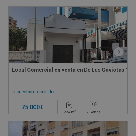
SUJETO A IVA
Local Comercial en venta en De Las Gaviotas 18 B
Impuestos no incluidos
75.000€
2
224
m
2
Baños
CONDICIONES ESPECIALES