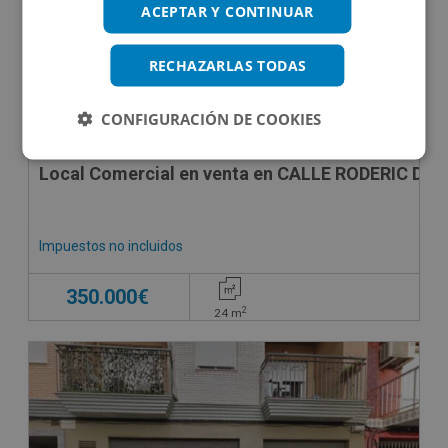
ACEPTAR Y CONTINUAR
RECHAZARLAS TODAS
CONFIGURACIÓN DE COOKIES
Local Comercial en venta en CALLE RODERIC D\"
Impuestos no incluidos
350.000€
2
24
m
CESIÓN DE REMATE