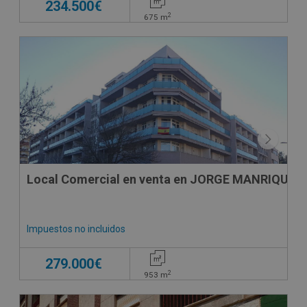
234.500€
2
675
m
DECO VIRTUAL
SUJETO A IVA
Local Comercial en venta en JORGE MANRIQUE, 
Impuestos no incluidos
279.000€
2
953
m