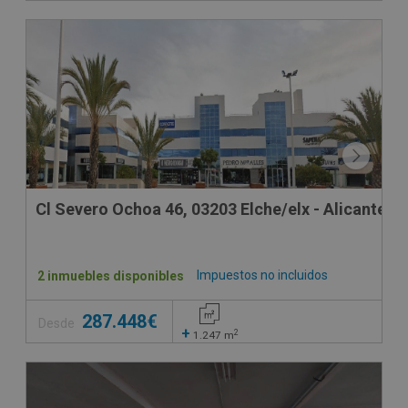
Cl Severo Ochoa 46, 03203 Elche/elx - Alicante
Impuestos no incluidos
2 inmuebles disponibles
287.448€
Desde
+
2
1.247
m