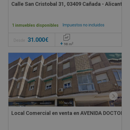
Calle San Cristobal 31, 03409 Cañada - Alicante
Impuestos no incluidos
1 inmuebles disponibles
31.000€
Desde
+
2
98
m
CESIÓN DE REMATE
Local Comercial en venta en AVENIDA DOCTOR 