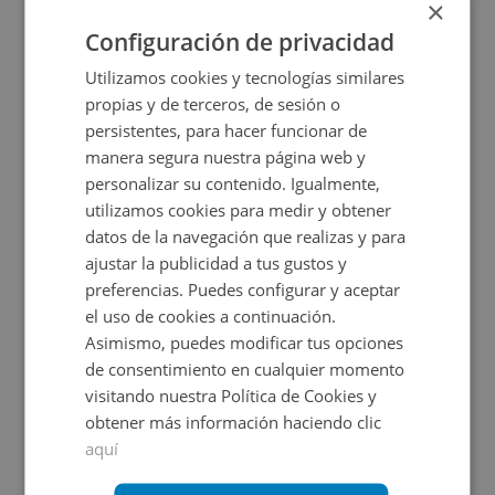
×
2
406
m
Configuración de privacidad
Utilizamos cookies y tecnologías similares
propias y de terceros, de sesión o
persistentes, para hacer funcionar de
manera segura nuestra página web y
personalizar su contenido. Igualmente,
utilizamos cookies para medir y obtener
datos de la navegación que realizas y para
ajustar la publicidad a tus gustos y
Edificio Atalaya Centro Fase I Sn, 30589 Murcia -
preferencias. Puedes configurar y aceptar
el uso de cookies a continuación.
Asimismo, puedes modificar tus opciones
Impuestos no incluidos
1 inmuebles disponibles
de consentimiento en cualquier momento
visitando nuestra Política de Cookies y
59.000€
Desde
obtener más información haciendo clic
+
2
198
m
aquí