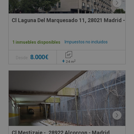
Cl Laguna Del Marquesado 11, 28021 Madrid - Ma
Impuestos no incluidos
1 inmuebles disponibles
8.000€
Desde
+
2
24
m
Cl Mestizaje -, 28922 Alcorcon - Madrid