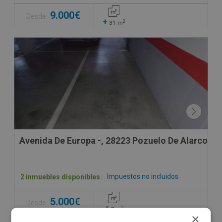
9.000€
Desde
+
2
31
m
Avenida De Europa -, 28223 Pozuelo De Alarcon -
Impuestos no incluidos
2 inmuebles disponibles
5.000€
Desde
+
2
7
m
×