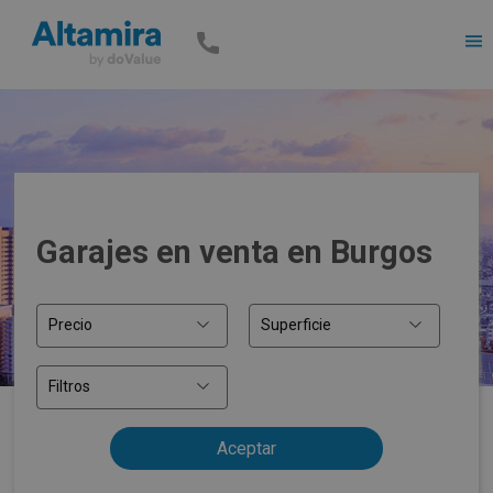
Men
Garajes en venta en Burgos
Precio
Superficie
Filtros