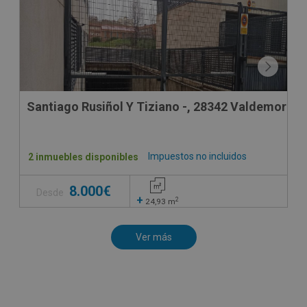
Santiago Rusiñol Y Tiziano -, 28342 Valdemoro -
Impuestos no incluidos
2 inmuebles disponibles
8.000€
Desde
+
2
24,93
m