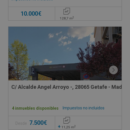
10.000€
2
128,7
m
C/ Alcalde Angel Arroyo -, 28065 Getafe - Madrid
Impuestos no incluidos
4 inmuebles disponibles
7.500€
Desde
+
2
11,25
m