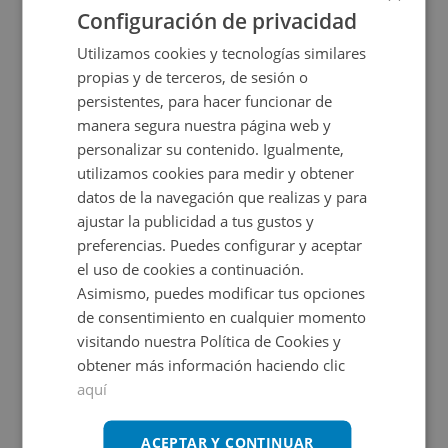
Configuración de privacidad
VPO
Utilizamos cookies y tecnologías similares
propias y de terceros, de sesión o
persistentes, para hacer funcionar de
manera segura nuestra página web y
personalizar su contenido. Igualmente,
utilizamos cookies para medir y obtener
datos de la navegación que realizas y para
Garaje en venta en CL JUAN ANTONIO BARDEM, -
ajustar la publicidad a tus gustos y
preferencias. Puedes configurar y aceptar
el uso de cookies a continuación.
Impuestos no incluidos
Ahorro 4.000€
Asimismo, puedes modificar tus opciones
de consentimiento en cualquier momento
13.000€
visitando nuestra Política de Cookies y
9.000€
2
12
m
obtener más información haciendo clic
aquí
ACEPTAR Y CONTINUAR