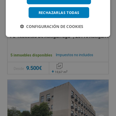
RECHAZARLAS TODAS
CONFIGURACIÓN DE COOKIES
Pz Txokotxo De Astigarraga -, 20115 Astigarraga
Impuestos no incluidos
5 inmuebles disponibles
9.500€
Desde
+
2
10,67
m