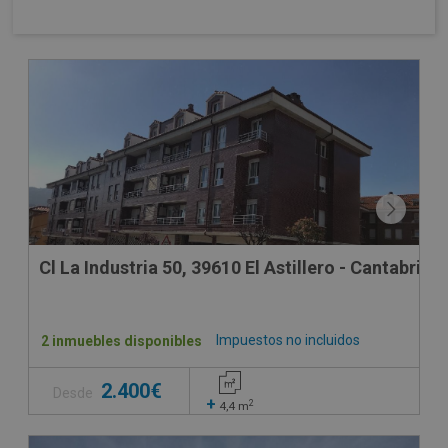
Cl La Industria 50, 39610 El Astillero - Cantabria
Impuestos no incluidos
2 inmuebles disponibles
2.400€
Desde
+
2
4,4
m