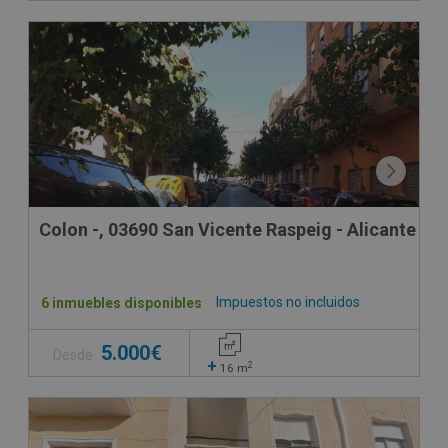
Colon -, 03690 San Vicente Raspeig - Alicante
Impuestos no incluidos
6 inmuebles disponibles
5.000€
Desde
+
2
16
m
CESIÓN DE REMATE