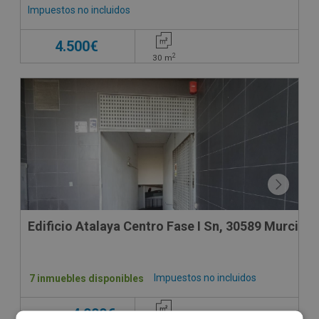
Impuestos no incluidos
4.500€
2
30
m
Edificio Atalaya Centro Fase I Sn, 30589 Murcia -
Impuestos no incluidos
7 inmuebles disponibles
4.000€
Desde