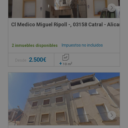
Cl Medico Miguel Ripoll -, 03158 Catral - Alicante
Impuestos no incluidos
2 inmuebles disponibles
2.500€
Desde
+
2
10
m