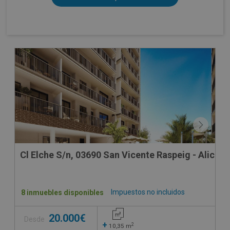
OBRA NUEVA
Cl Elche S/n, 03690 San Vicente Raspeig - Alicant
Impuestos no incluidos
8 inmuebles disponibles
20.000€
Desde
+
2
10,35
m