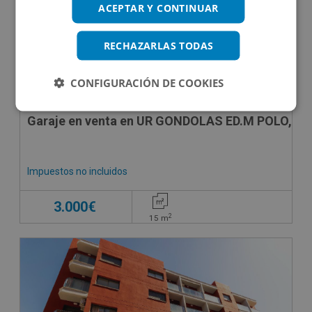
ACEPTAR Y CONTINUAR
RECHAZARLAS TODAS
CONFIGURACIÓN DE COOKIES
Garaje en venta en UR GONDOLAS ED.M POLO, -
Impuestos no incluidos
3.000€
2
15
m
OBRA NUEVA