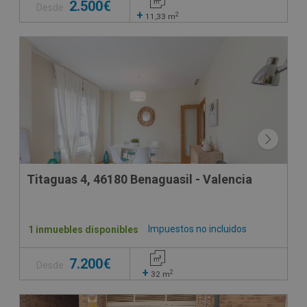
2.500€
Desde
+
2
11,33
m
Titaguas 4, 46180 Benaguasil - Valencia
Impuestos no incluidos
1 inmuebles disponibles
7.200€
Desde
+
2
32
m