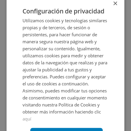
×
+
2
20
m
Configuración de privacidad
Utilizamos cookies y tecnologías similares
propias y de terceros, de sesión o
persistentes, para hacer funcionar de
manera segura nuestra página web y
personalizar su contenido. Igualmente,
utilizamos cookies para medir y obtener
datos de la navegación que realizas y para
ajustar la publicidad a tus gustos y
Garaje en venta en CL TRINQUETE S/N, 0
preferencias. Puedes configurar y aceptar
el uso de cookies a continuación.
Asimismo, puedes modificar tus opciones
Impuestos no incluidos
de consentimiento en cualquier momento
visitando nuestra Política de Cookies y
4.500€
obtener más información haciendo clic
2
20,12
m
aquí