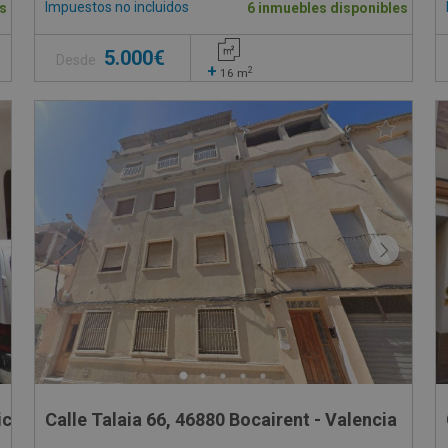
Impuestos no incluidos
s
6 inmuebles disponibles
5.000€
Desde
+
2
16
m
licante
Calle Talaia 66, 46880 Bocairent - Valencia