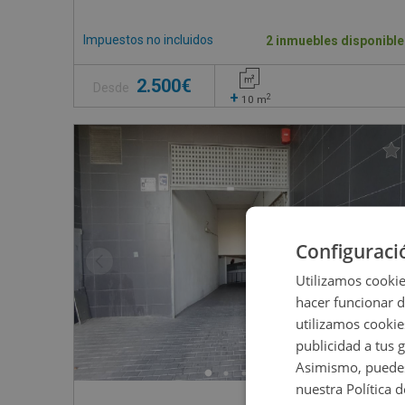
Impuestos no incluidos
2 inmuebles disponible
2.500€
Desde
+
2
10
m
Configuraci
Utilizamos cookie
hacer funcionar 
utilizamos cookie
publicidad a tus 
Asimismo, puedes
nuestra Política 