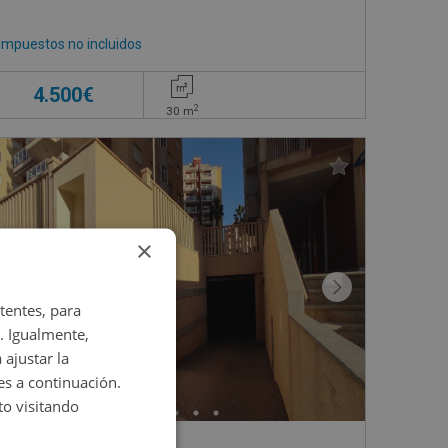
Impuestos no incluidos
4.500€
2
30
m
×
tentes, para
. Igualmente,
 ajustar la
es a continuación.
o visitando