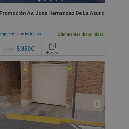
Promoción Av. José Hernandez De La Asunción 21, 02
Impuestos no incluidos
2 inmuebles disponibles
5.350€
Desde
+
2
26
m