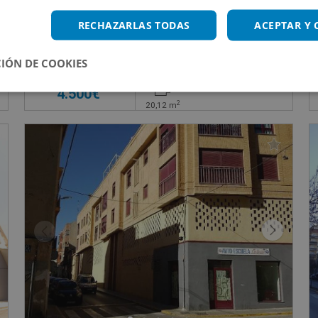
rcia - Murcia
Garaje en venta en CL TRINQUETE S/N, 0
RECHAZARLAS TODAS
ACEPTAR Y
Impuestos no incluidos
s
IÓN DE COOKIES
4.500€
2
20,12
m