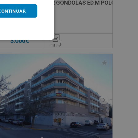
Garaje en venta en UR GONDOLAS ED.M POLO, -
 CONTINUAR
Impuestos no incluidos
3.000€
2
15
m