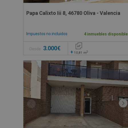
Papa Calixto Iii 8, 46780 Oliva - Valencia
Impuestos no incluidos
4 inmuebles disponible
3.000€
Desde
+
2
10,81
m