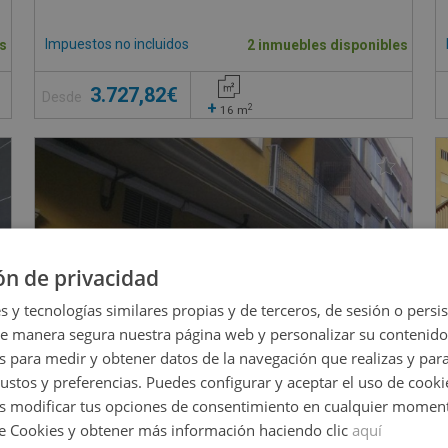
Impuestos no incluidos
s
2 inmuebles disponibles
3.727,82€
Desde
+
2
16
m
ón de privacidad
s y tecnologías similares propias y de terceros, de sesión o persis
de manera segura nuestra página web y personalizar su contenido
s para medir y obtener datos de la navegación que realizas y para
gustos y preferencias. Puedes configurar y aceptar el uso de cooki
 modificar tus opciones de consentimiento en cualquier moment
de Cookies y obtener más información haciendo clic
aquí