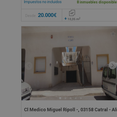
Impuestos no incluidos
8 inmuebles disponible
20.000€
Desde
+
2
10,35
m
Cl Medico Miguel Ripoll -, 03158 Catral - A