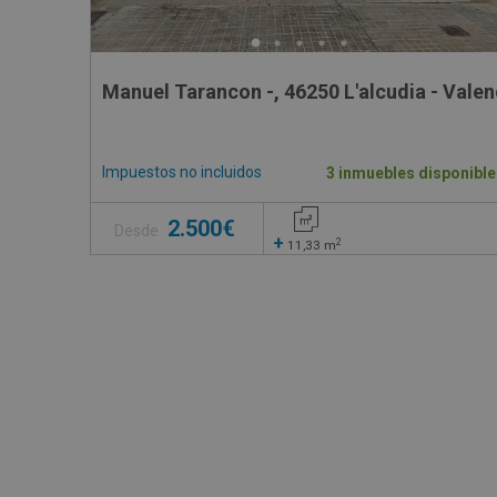
Manuel Tarancon -, 46250 L'alcudia - Valen
Impuestos no incluidos
3 inmuebles disponible
2.500€
Desde
+
2
11,33
m