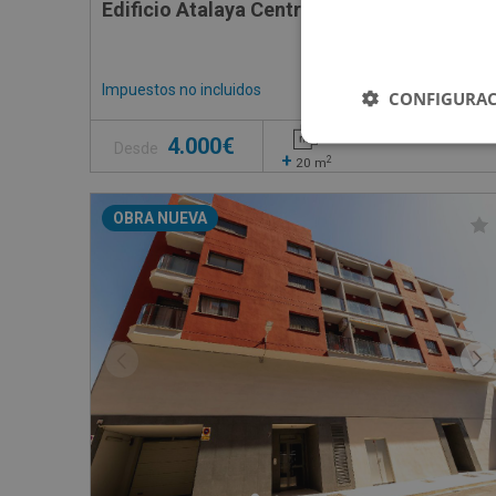
Edificio Atalaya Centro Fase I Sn, 30589 Mu
Impuestos no incluidos
7 inmuebles disponible
CONFIGURAC
4.000€
Desde
+
2
20
m
OBRA NUEVA