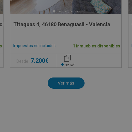
cia
Titaguas 4, 46180 Benaguasil - Valencia
Impuestos no incluidos
s
1 inmuebles disponibles
7.200€
Desde
+
2
32
m