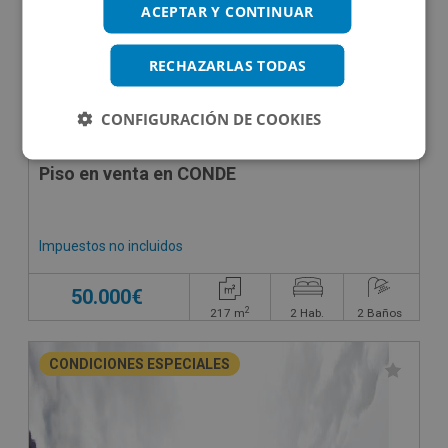
ACEPTAR Y CONTINUAR
RECHAZARLAS TODAS
CONFIGURACIÓN DE COOKIES
Piso en venta en CONDE
Impuestos no incluidos
50.000€
2
217
m
2
Hab.
2
Baños
CONDICIONES ESPECIALES