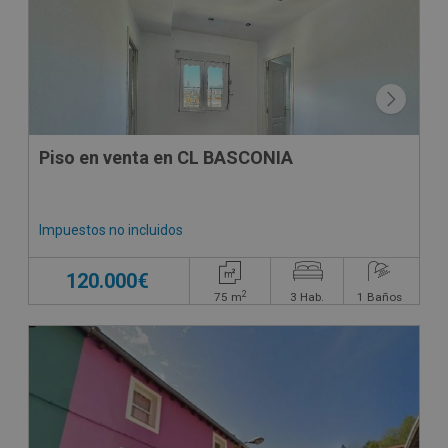
Piso en venta en CL BASCONIA
Impuestos no incluidos
120.000€
2
75
m
3
Hab.
1
Baños
CESIÓN DE REMATE