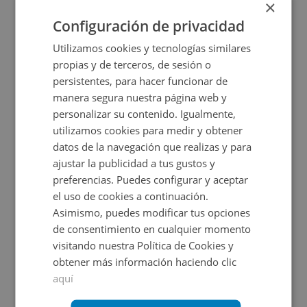
×
2
152
m
4
Hab.
2
Baños
Configuración de privacidad
CESIÓN DE REMATE
Utilizamos cookies y tecnologías similares
propias y de terceros, de sesión o
persistentes, para hacer funcionar de
manera segura nuestra página web y
personalizar su contenido. Igualmente,
utilizamos cookies para medir y obtener
datos de la navegación que realizas y para
ajustar la publicidad a tus gustos y
Piso en venta en CALLE SAN SEBASTIAN EL CANO
preferencias. Puedes configurar y aceptar
el uso de cookies a continuación.
Asimismo, puedes modificar tus opciones
Impuestos no incluidos
de consentimiento en cualquier momento
visitando nuestra Política de Cookies y
85.000€
obtener más información haciendo clic
2
42
m
aquí