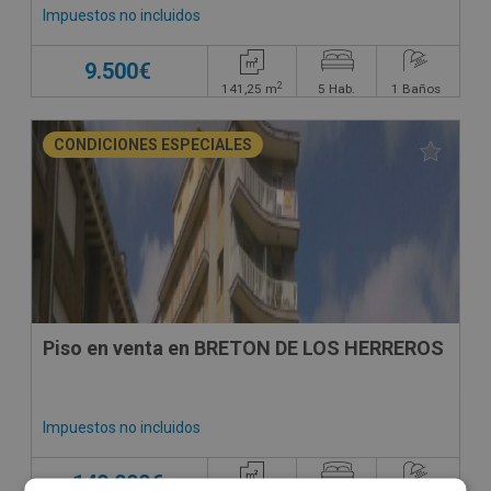
Impuestos no incluidos
9.500€
2
141,25
m
5
Hab.
1
Baños
CONDICIONES ESPECIALES
Piso en venta en BRETON DE LOS HERREROS
Impuestos no incluidos
140.000€