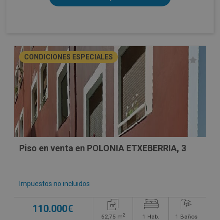
CONDICIONES ESPECIALES
Piso en venta en POLONIA ETXEBERRIA, 3
Impuestos no incluidos
110.000€
2
62,75
m
1
Hab.
1
Baños