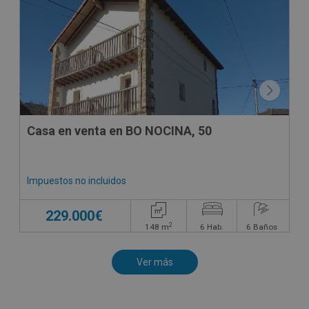
Casa en venta en BO NOCINA, 50
Impuestos no incluidos
229.000€
2
148
m
6
Hab.
6
Baños