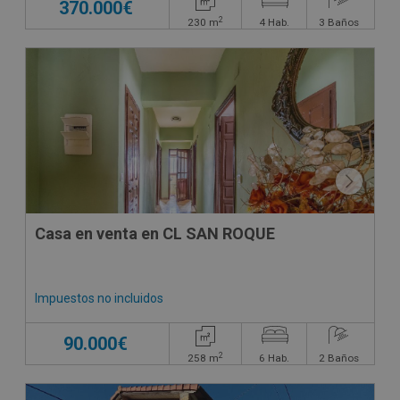
370.000€
2
230
m
4
Hab.
3
Baños
Casa en venta en CL SAN ROQUE
Impuestos no incluidos
90.000€
2
258
m
6
Hab.
2
Baños