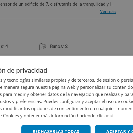
, disfrutarás de la tranquilidad y las
s servicios, incluyendo tiendas, restaurantes y colegios.
Ver más
o tipo de servicios y buena comunicacion.
es:
4
Baños:
2
ón de privacidad
s y tecnologías similares propias y de terceros, de sesión o persis
de manera segura nuestra página web y personalizar su contenido
s para medir y obtener datos de la navegación que realizas y para
gustos y preferencias. Puedes configurar y aceptar el uso de cooki
 modificar tus opciones de consentimiento en cualquier moment
Ampliar mapa
de Cookies y obtener más información haciendo clic
aquí
Ver en mapa
RECHAZARLAS TODAS
ACEPTAR Y