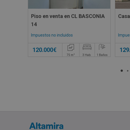
Piso en venta en CL BASCONIA
Casa
14
Impuestos no incluidos
Impues
120.000€
129
2
75
m
3
Hab.
1
Baños