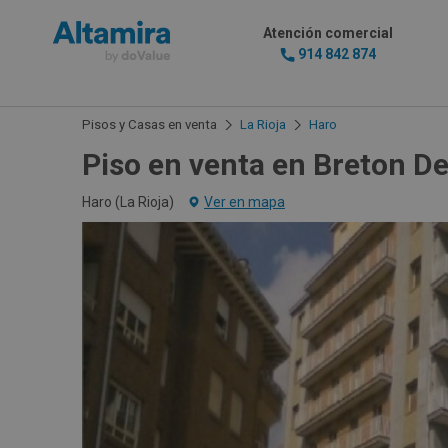
Atención comercial
914 842 874
Pisos y Casas en venta
La Rioja
Haro
Piso en venta en Breton D
Haro (
La Rioja
)
Ver en mapa