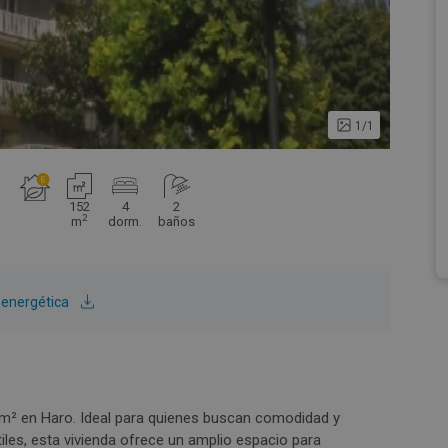
1/1
152
4
2
2
m
dorm.
baños
n energética
0 m² en Haro. Ideal para quienes buscan comodidad y
tiles, esta vivienda ofrece un amplio espacio para