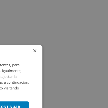
×
tentes, para
. Igualmente,
 ajustar la
es a continuación.
o visitando
 CONTINUAR