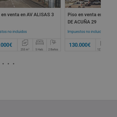
 en venta en AV ALISAS 3
Piso en venta en CL 
DE ACUÑA 29
tos no incluidos
Impuestos no incluidos
.000€
130.000€
2
2
255
m
5
Hab.
2
Baños
127,07
m
4