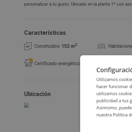
personalizar a tu gusto. Ubicado en la planta 1ª con ascensor de un edificio de 7
vistas que ofrece la zona. La zona cuenta con excelente
Zona situada en el centro de la ciudad, dotada con tod
Características
2
Construidos:
152 m
Habitacion
Certificado energético
Configuraci
Utilizamos cookie
hacer funcionar 
utilizamos cookie
Ubicación
publicidad a tus 
Asimismo, puedes
nuestra Política 