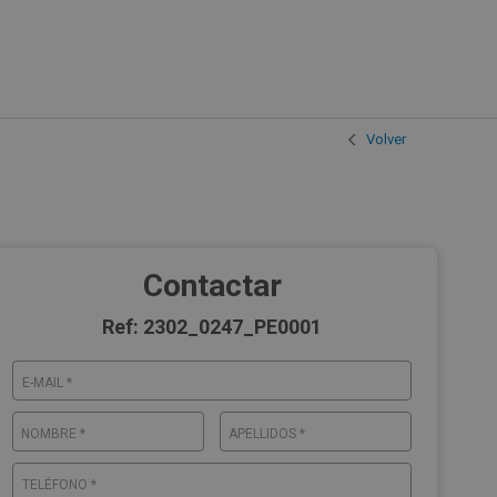
Volver
Contactar
Ref: 2302_0247_PE0001
E-MAIL *
NOMBRE *
APELLIDOS *
TELÉFONO *