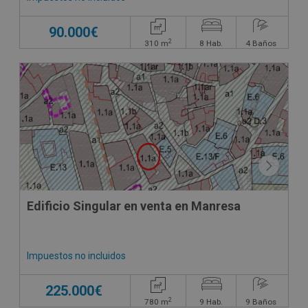
90.000€
2
310
m
8
Hab.
4
Baños
Edificio Singular en venta en Manresa
Impuestos no incluidos
225.000€
2
780
m
9
Hab.
9
Baños