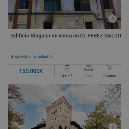
Edificio Singular en venta en CL PEREZ GALDOS
Impuestos no incluidos
150.000€
2
711
m
9
Hab.
9
Baños
CONDICIONES ESPECIALES