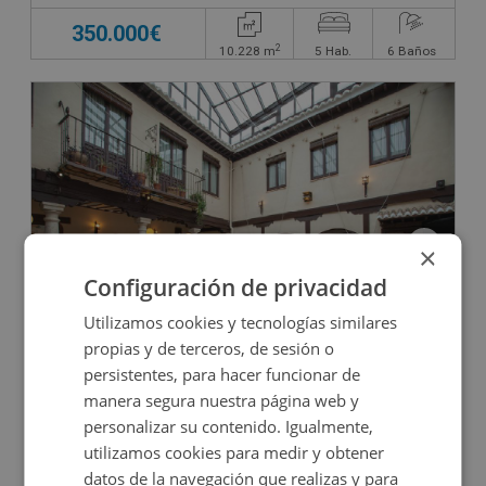
350.000€
2
10.228
m
5
Hab.
6
Baños
×
Configuración de privacidad
Hotel en venta en CL FEDERICO RELIMPIO, 10
Utilizamos cookies y tecnologías similares
propias y de terceros, de sesión o
persistentes, para hacer funcionar de
Impuestos no incluidos
manera segura nuestra página web y
personalizar su contenido. Igualmente,
1.572.000€
utilizamos cookies para medir y obtener
2
942
m
18
Hab.
20
Baños
datos de la navegación que realizas y para