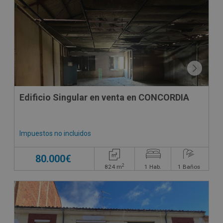
Edificio Singular en venta en CONCORDIA
Impuestos no incluidos
80.000€
2
824
m
1
Hab.
1
Baños
CONDICIONES ESPECIALES