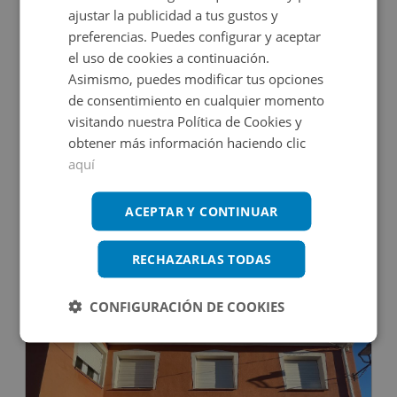
ajustar la publicidad a tus gustos y
DECO VIRTUAL
preferencias. Puedes configurar y aceptar
el uso de cookies a continuación.
Asimismo, puedes modificar tus opciones
de consentimiento en cualquier momento
visitando nuestra Política de Cookies y
obtener más información haciendo clic
aquí
Edificio Singular en venta en CL ORIENTE, 9
ACEPTAR Y CONTINUAR
Impuestos no incluidos
RECHAZARLAS TODAS
264.000€
CONFIGURACIÓN DE COOKIES
2
437
m
11
Hab.
8
Baños
CONDICIONES ESPECIALES