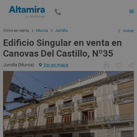
Men
Otros en venta
Murcia
Jumilla
Volver
Edificio Singular en venta en
Canovas Del Castillo, Nº35
Jumilla (
Murcia
)
Ver en mapa