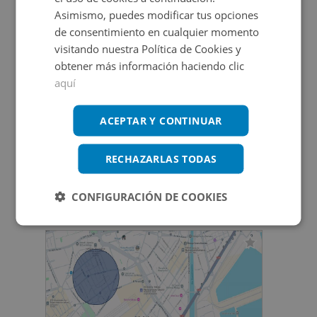
2 cocinas, una biblioteca, un apartamento moderno
Asimismo, puedes modificar tus opciones
situado en la última planta. Cabe destacar que el solar
Promociones asociadas
de consentimiento en cualquier momento
contiguo cuenta con la calificación de suelo residencial
visitando nuestra Política de Cookies y
obtener más información haciendo clic
urbano, lo que ofrece un sinfín de posibilidades para el
aquí
desarrollo y la inversión en este enclave único en Jumilla.
Inmuebles singulares
ACEPTAR Y CONTINUAR
Ver más inmuebles
RECHAZARLAS TODAS
CONFIGURACIÓN DE COOKIES
Inmuebles que te pueden interesar