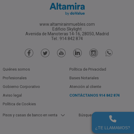
www.altamirainmuebles.com
Edificio Skylight
Avenida de Manoteras 14-16, 28050, Madrid
Tel.: 914 842 874
Quiénes somos
Política de Privacidad
Profesionales
Bases Notariales
Gobierno Corporativo
Atención al cliente
Aviso legal
CONTÁCTANOS
914 842 874
Política de Cookies
Pisos y casas de banco en venta
Búsquedas populares
Otros De Bancos En Jumilla
Garajes De Bancos En Murcia En
(Murcia) En Venta
Alquiler