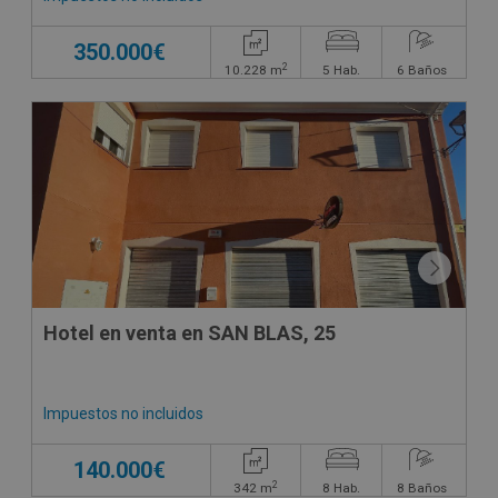
350.000€
2
10.228
m
5
Hab.
6
Baños
CONDICIONES ESPECIALES
Hotel en venta en SAN BLAS, 25
Impuestos no incluidos
140.000€
2
342
m
8
Hab.
8
Baños