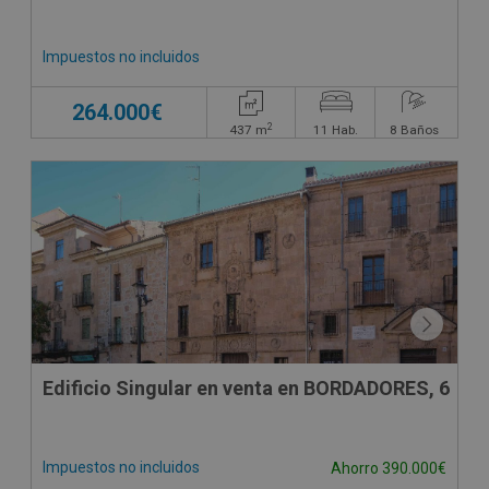
Impuestos no incluidos
264.000€
2
437
m
11
Hab.
8
Baños
Edificio Singular en venta en BORDADORES, 6
Impuestos no incluidos
Ahorro 390.000€