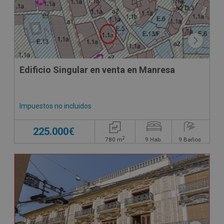
Edificio Singular en venta en Manresa
Impuestos no incluidos
225.000€
2
780
m
9
Hab.
9
Baños