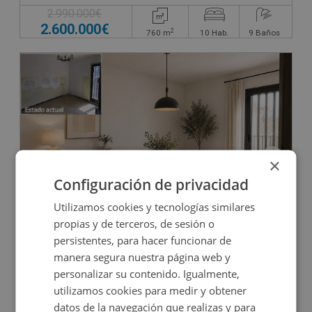
2.990.000€
2.600.000€
2
760
m
10
Hab.
9
Baños
×
Configuración de privacidad
Edificio Singular en venta en Tortosa
Utilizamos cookies y tecnologías similares
propias y de terceros, de sesión o
persistentes, para hacer funcionar de
Impuestos no incluidos
manera segura nuestra página web y
personalizar su contenido. Igualmente,
90.000€
utilizamos cookies para medir y obtener
2
310
m
8
Hab.
4
Baños
datos de la navegación que realizas y para