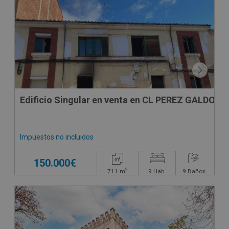
CONDICIONES ESPECIALES
Edificio Singular en venta en CL PEREZ GALDOS
Impuestos no incluidos
150.000€
2
711
m
9
Hab.
9
Baños
CONDICIONES ESPECIALES