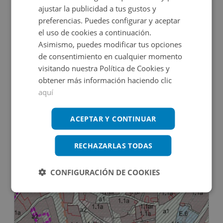
ajustar la publicidad a tus gustos y
preferencias. Puedes configurar y aceptar
el uso de cookies a continuación.
Asimismo, puedes modificar tus opciones
de consentimiento en cualquier momento
visitando nuestra Política de Cookies y
obtener más información haciendo clic
aquí
Hotel en venta en CL FEDERICO RELIMPIO, 10
ACEPTAR Y CONTINUAR
Impuestos no incluidos
RECHAZARLAS TODAS
1.572.000€
CONFIGURACIÓN DE COOKIES
2
942
m
18
Hab.
20
Baños