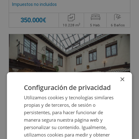
Impuestos no incluidos
350.000€
2
10.228
m
5
Hab.
6
Baños
×
Configuración de privacidad
Utilizamos cookies y tecnologías similares
Hotel en venta en CL FEDERICO RELIMPIO, 10
propias y de terceros, de sesión o
persistentes, para hacer funcionar de
manera segura nuestra página web y
Impuestos no incluidos
personalizar su contenido. Igualmente,
utilizamos cookies para medir y obtener
1.572.000€