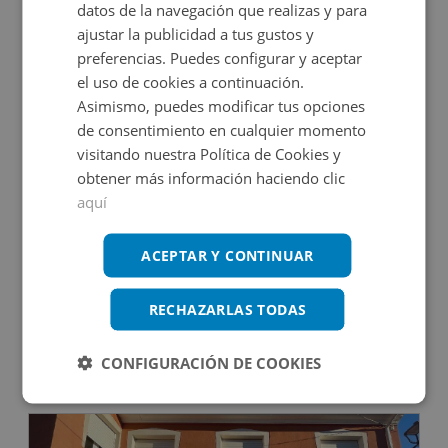
datos de la navegación que realizas y para
2
942
m
18
Hab.
20
Baños
ajustar la publicidad a tus gustos y
preferencias. Puedes configurar y aceptar
DECO VIRTUAL
el uso de cookies a continuación.
Asimismo, puedes modificar tus opciones
de consentimiento en cualquier momento
visitando nuestra Política de Cookies y
obtener más información haciendo clic
aquí
Edificio Singular en venta en CL ORIENTE, 9
ACEPTAR Y CONTINUAR
RECHAZARLAS TODAS
Impuestos no incluidos
CONFIGURACIÓN DE COOKIES
264.000€
2
437
m
11
Hab.
8
Baños
CONDICIONES ESPECIALES