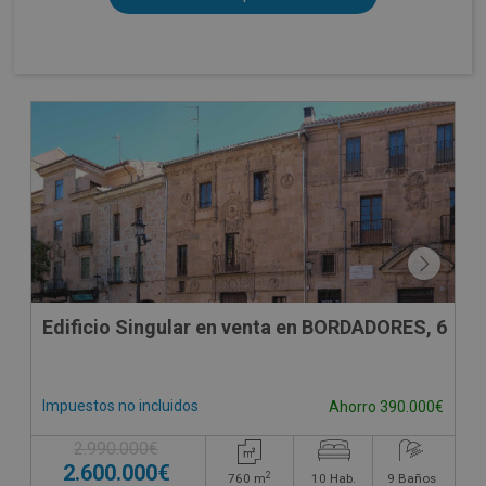
Edificio Singular en venta en BORDADORES, 6
Impuestos no incluidos
Ahorro 390.000€
2.990.000€
2.600.000€
2
760
m
10
Hab.
9
Baños