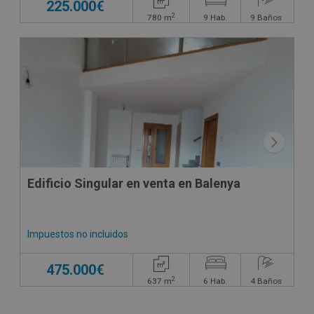
225.000€
2
780
m
9
Hab.
9
Baños
CONDICIONES ESPECIALES
Edificio Singular en venta en Balenya
Impuestos no incluidos
475.000€
2
637
m
6
Hab.
4
Baños