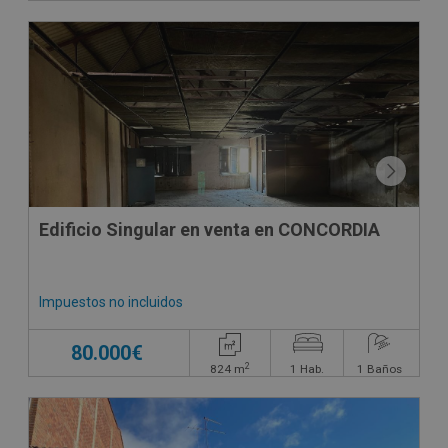
Edificio Singular en venta en CONCORDIA
Impuestos no incluidos
80.000€
2
824
m
1
Hab.
1
Baños
CONDICIONES ESPECIALES