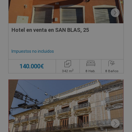
Hotel en venta en SAN BLAS, 25
Impuestos no incluidos
140.000€
2
342
m
8
Hab.
8
Baños