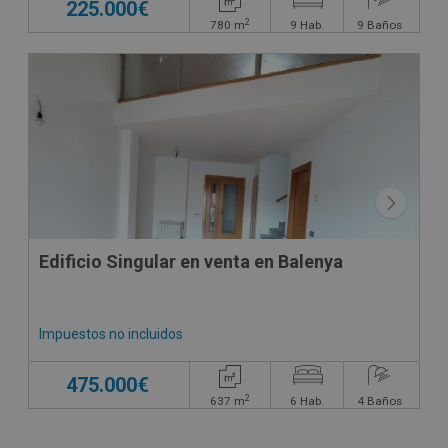
225.000€
2
780
m
9
Hab.
9
Baños
CONDICIONES ESPECIALES
Edificio Singular en venta en Balenya
Impuestos no incluidos
475.000€
2
637
m
6
Hab.
4
Baños