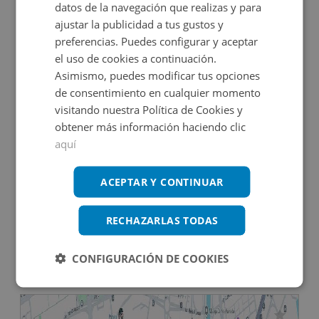
datos de la navegación que realizas y para
2
942
m
18
Hab.
20
Baños
ajustar la publicidad a tus gustos y
preferencias. Puedes configurar y aceptar
DECO VIRTUAL
el uso de cookies a continuación.
Asimismo, puedes modificar tus opciones
de consentimiento en cualquier momento
visitando nuestra Política de Cookies y
obtener más información haciendo clic
aquí
Edificio Singular en venta en CL ORIENTE, 9
ACEPTAR Y CONTINUAR
RECHAZARLAS TODAS
Impuestos no incluidos
CONFIGURACIÓN DE COOKIES
264.000€
2
437
m
11
Hab.
8
Baños