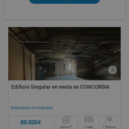
Edificio Singular en venta en CONCORDIA
Impuestos no incluidos
80.000€
2
824
m
1
Hab.
1
Baños