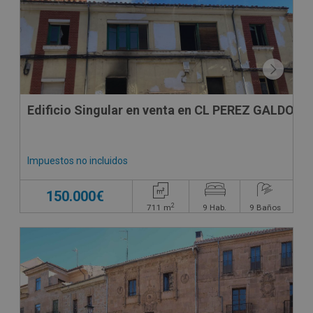
Edificio Singular en venta en CL PEREZ GALDOS
Impuestos no incluidos
150.000€
2
711
m
9
Hab.
9
Baños