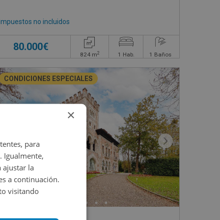
Impuestos no incluidos
80.000€
2
824
m
1
Hab.
1
Baños
CONDICIONES ESPECIALES
×
tentes, para
. Igualmente,
 ajustar la
es a continuación.
o visitando