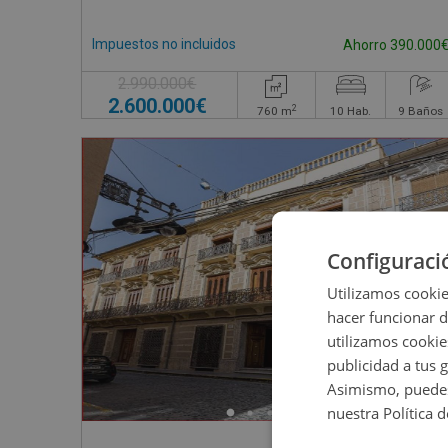
Impuestos no incluidos
Ahorro 390.000
2.990.000€
2.600.000€
2
760
m
10
Hab.
9
Baños
Configuraci
Utilizamos cookie
hacer funcionar 
utilizamos cookie
publicidad a tus 
Asimismo, puedes
nuestra Política 