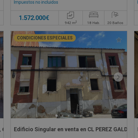
Impuestos no incluidos
1.572.000€
2
942
m
18
Hab.
20
Baños
CONDICIONES ESPECIALES
 6
Edificio Singular en venta en CL PEREZ GALDOS