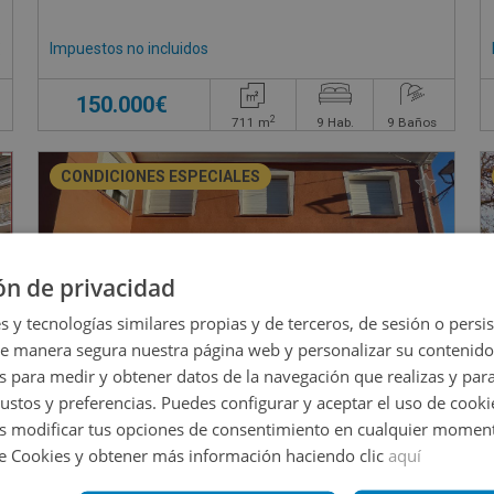
Impuestos no incluidos
€
150.000€
2
711
m
9
Hab.
9
Baños
CONDICIONES ESPECIALES
ón de privacidad
s y tecnologías similares propias y de terceros, de sesión o persis
de manera segura nuestra página web y personalizar su contenido
s para medir y obtener datos de la navegación que realizas y para
gustos y preferencias. Puedes configurar y aceptar el uso de cooki
 modificar tus opciones de consentimiento en cualquier moment
de Cookies y obtener más información haciendo clic
aquí