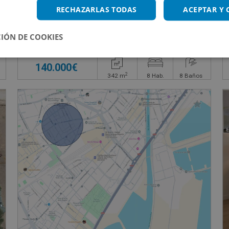
VAS DEL CASTILLO, 35
Hotel en venta en SAN BLAS, 25
RECHAZARLAS TODAS
ACEPTAR Y
IÓN DE COOKIES
Impuestos no incluidos
€
140.000€
2
342
m
8
Hab.
8
Baños