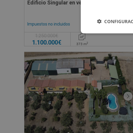
Edificio Singular en venta en CALLE CANO
CONFIGURAC
Impuestos no incluidos
Ahorro 150.000
1.250.000€
1.100.000€
2
373
m