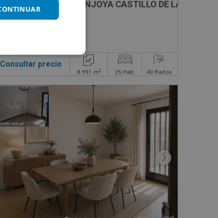
Hotel en venta en MANJOYA CASTILLO DE LA ZOREDA
 CONTINUAR
Consultar precio
2
8.991
m
25
Hab.
40
Baños