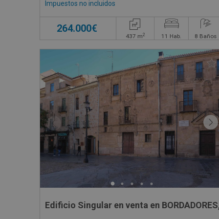
Impuestos no incluidos
264.000€
2
437
m
11
Hab.
8
Baños
Edificio Singular en venta en BORDADORES,