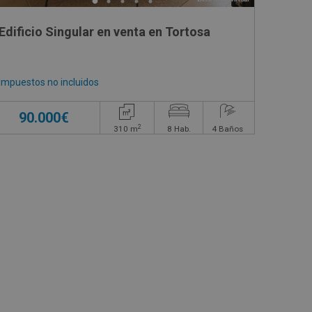
Edificio Singular en venta en Tortosa
Impuestos no incluidos
90.000€
2
310
m
8
Hab.
4
Baños