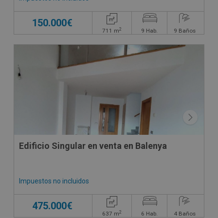
150.000€
2
711
m
9
Hab.
9
Baños
CONDICIONES ESPECIALES
Edificio Singular en venta en Balenya
Impuestos no incluidos
475.000€
2
637
m
6
Hab.
4
Baños