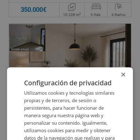
350.000€
2
10.228
m
5
Hab.
6
Baños
×
Configuración de privacidad
Edificio Singular en venta en Tortosa
Utilizamos cookies y tecnologías similares
propias y de terceros, de sesión o
persistentes, para hacer funcionar de
Impuestos no incluidos
manera segura nuestra página web y
personalizar su contenido. Igualmente,
90.000€
utilizamos cookies para medir y obtener
2
310
m
8
Hab.
4
Baños
datos de la navegación que realizas y para