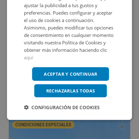
ajustar la publicidad a tus gustos y
preferencias. Puedes configurar y aceptar
el uso de cookies a continuación.
Asimismo, puedes modificar tus opciones
de consentimiento en cualquier momento
visitando nuestra Política de Cookies y
obtener más información haciendo clic
aquí
Edificio Singular en venta en BORDADORES, 6
ACEPTAR Y CONTINUAR
Impuestos no incluidos
Ahorro 390.000€
RECHAZARLAS TODAS
2.990.000€
2.600.000€
CONFIGURACIÓN DE COOKIES
2
760
m
10
Hab.
9
Baños
CONDICIONES ESPECIALES