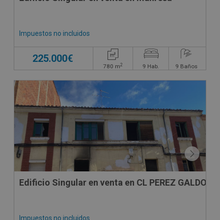
Impuestos no incluidos
225.000€
2
780
m
9
Hab.
9
Baños
CONDICIONES ESPECIALES
Edificio Singular en venta en CL PEREZ GALDOS
Impuestos no incluidos