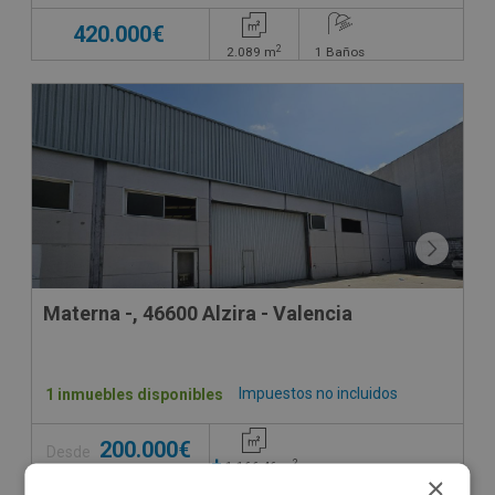
420.000€
2
2.089
m
1
Baños
Materna -, 46600 Alzira - Valencia
Impuestos no incluidos
1 inmuebles disponibles
200.000€
Desde
+
2
1.166,46
m
×