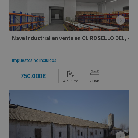
Nave Industrial en venta en CL ROSELLO DEL, -
Impuestos no incluidos
750.000€
2
4.768
m
7
Hab.
CONDICIONES ESPECIALES