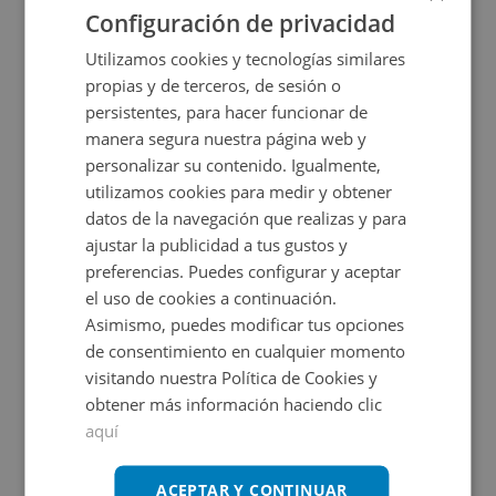
Configuración de privacidad
Utilizamos cookies y tecnologías similares
propias y de terceros, de sesión o
persistentes, para hacer funcionar de
manera segura nuestra página web y
personalizar su contenido. Igualmente,
utilizamos cookies para medir y obtener
datos de la navegación que realizas y para
Nave Industrial en venta en CALLE DISEMINADOS
ajustar la publicidad a tus gustos y
preferencias. Puedes configurar y aceptar
el uso de cookies a continuación.
Impuestos no incluidos
Asimismo, puedes modificar tus opciones
de consentimiento en cualquier momento
2.300.000€
visitando nuestra Política de Cookies y
2
6.182
m
obtener más información haciendo clic
aquí
ACEPTAR Y CONTINUAR