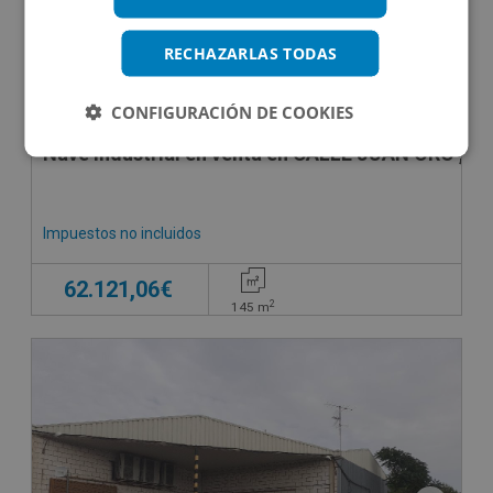
RECHAZARLAS TODAS
CONFIGURACIÓN DE COOKIES
Nave Industrial en venta en CALLE JUAN ORO , 2
Impuestos no incluidos
62.121,06€
2
145
m
CONDICIONES ESPECIALES