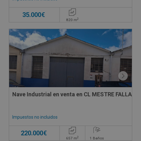
35.000€
2
820
m
CONDICIONES ESPECIALES
Nave Industrial en venta en CL MESTRE FALLA 39,
Impuestos no incluidos
220.000€
2
657
m
1
Baños