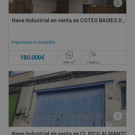
Nave Industrial en venta en COTES BAIXES D , 9
Impuestos no incluidos
180.000€
2
840
m
1
Baños
CONDICIONES ESPECIALES
Nave Industrial en venta en CL PICO ALMANZOR, 