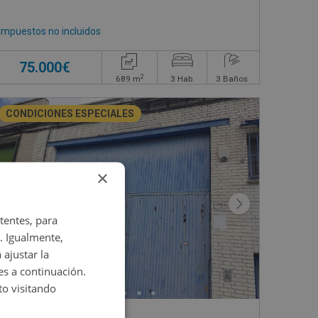
Impuestos no incluidos
75.000€
2
689
m
3
Hab.
3
Baños
CONDICIONES ESPECIALES
×
tentes, para
. Igualmente,
 ajustar la
es a continuación.
o visitando