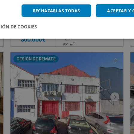
SITIO DE CARAMBOLES, SN
Nave Industrial en venta en CL LOS ROBLES, 7
RECHAZARLAS TODAS
ACEPTAR Y
Impuestos no incluidos
IÓN DE COOKIES
300.000€
2
851
m
CESIÓN DE REMATE