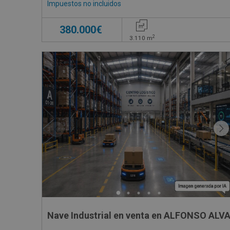
Impuestos no incluidos
380.000€
2
3.110
m
Nave Industrial en venta en ALFONSO ALV