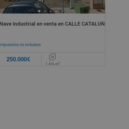
EZA DEL BUEY SN, SN
Nave Industrial en venta en CALLE CATALUÑA , 5
Impuestos no incluidos
250.000€
2
1.476
m