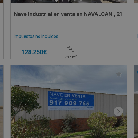
Nave Industrial en venta en NAVALCAN , 21
Impuestos no incluidos
128.250€
2
787
m