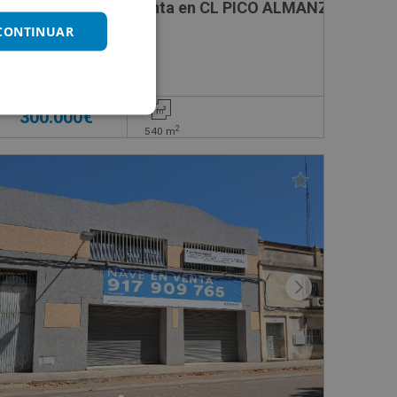
Nave Industrial en venta en CL PICO ALMANZOR, 13
 CONTINUAR
Impuestos no incluidos
300.000€
2
540
m