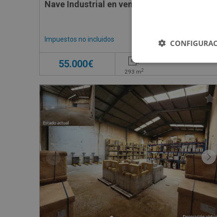
Nave Industrial en venta en 
Impuestos no incluidos
CONFIGURAC
55.000€
2
293
m