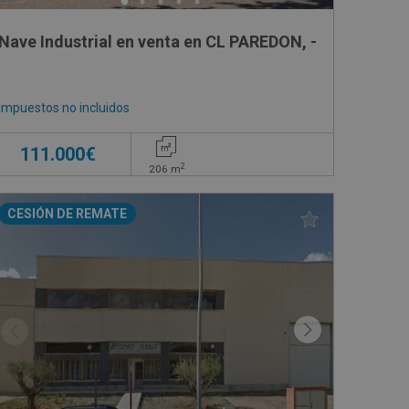
Nave Industrial en venta en CL PAREDON, -
Impuestos no incluidos
111.000€
2
206
m
CESIÓN DE REMATE