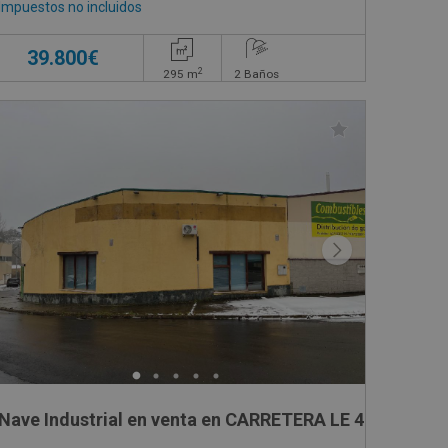
Impuestos no incluidos
39.800€
2
295
m
2
Baños
021 Polígono 8, 310
Nave Industrial en 