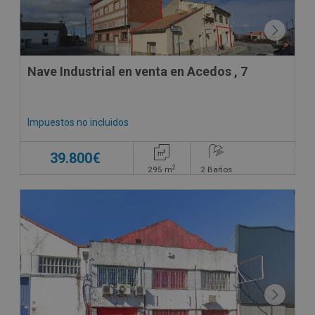
Nave Industrial en venta en Acedos , 7
Impuestos no incluidos
39.800€
2
295
m
2
Baños
CESIÓN DE REMATE