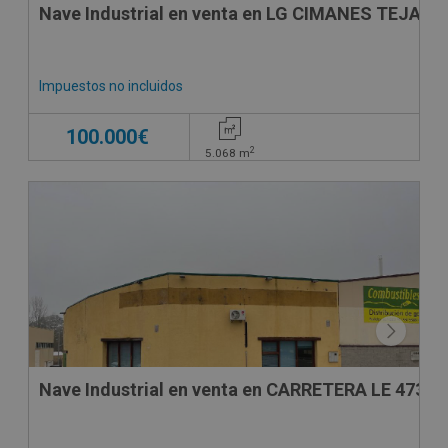
Nave Industrial en venta en LG CIMANES TEJAR 1
Impuestos no incluidos
100.000€
2
5.068
m
Nave Indust