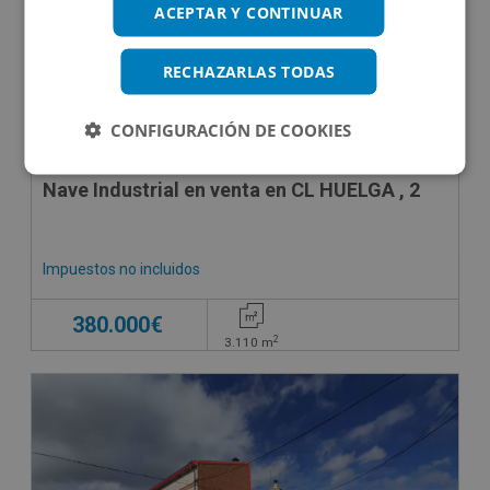
ACEPTAR Y CONTINUAR
RECHAZARLAS TODAS
CONFIGURACIÓN DE COOKIES
Nave Industrial en venta en CL HUELGA , 2
Impuestos no incluidos
380.000€
2
3.110
m