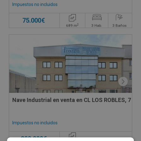
Impuestos no incluidos
75.000€
2
689
m
3
Hab.
3
Baños
CESIÓN DE REMATE
Nave Industrial en venta en CL LOS ROBLES, 7
Impuestos no incluidos
300.000€