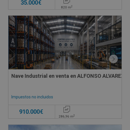
35.000€
2
820
m
Nave Industrial en venta en ALFONSO ALVAREZ M
Impuestos no incluidos
910.000€
2
286,96
m