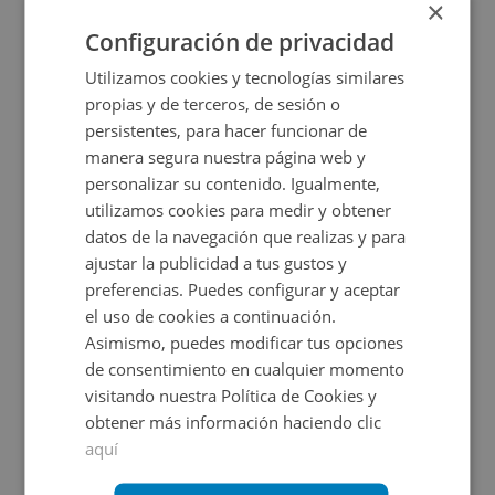
×
2
851
m
Configuración de privacidad
Utilizamos cookies y tecnologías similares
propias y de terceros, de sesión o
persistentes, para hacer funcionar de
manera segura nuestra página web y
personalizar su contenido. Igualmente,
utilizamos cookies para medir y obtener
datos de la navegación que realizas y para
ajustar la publicidad a tus gustos y
Nave Industrial en venta en HIDALGAS Polígono 8 
preferencias. Puedes configurar y aceptar
el uso de cookies a continuación.
Asimismo, puedes modificar tus opciones
Impuestos no incluidos
de consentimiento en cualquier momento
visitando nuestra Política de Cookies y
90.000€
obtener más información haciendo clic
2
237
m
1
Baños
aquí