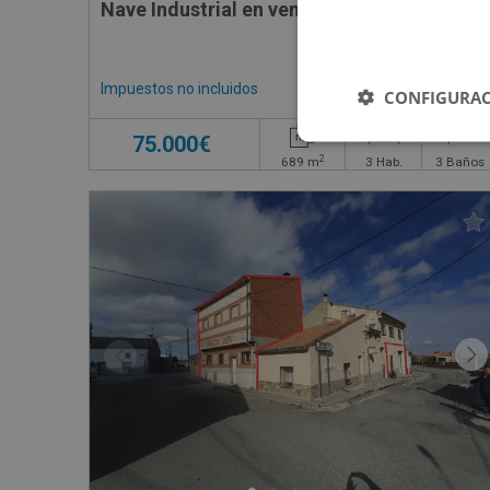
Impuestos no incluidos
CONFIGURAC
75.000€
2
689
m
3
Hab.
3
Baños