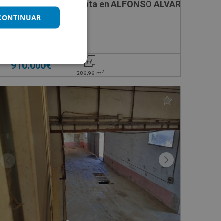
Nave Industrial en venta en ALFONSO ALVAREZ MIRAN
 CONTINUAR
Impuestos no incluidos
910.000€
2
286,96
m