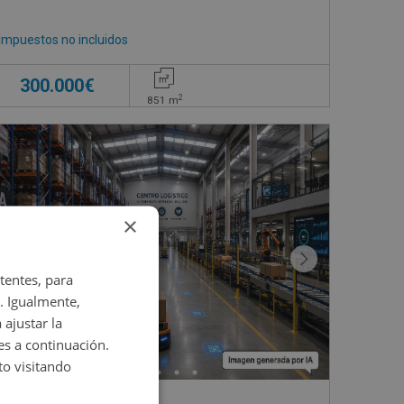
Impuestos no incluidos
300.000€
2
851
m
×
tentes, para
. Igualmente,
 ajustar la
es a continuación.
o visitando