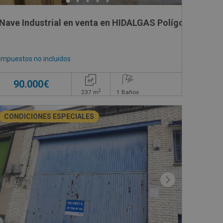
DRON, 5081
Nave Industrial en venta en HIDALGAS Polígono 8 Parc
Impuestos no incluidos
90.000€
2
237
m
1
Baños
CONDICIONES ESPECIALES