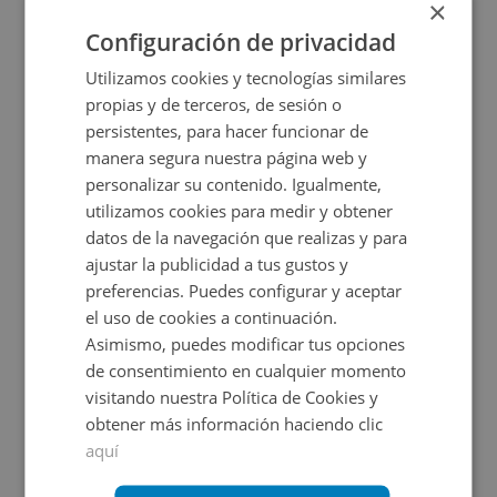
×
2
6.182
m
Configuración de privacidad
Utilizamos cookies y tecnologías similares
propias y de terceros, de sesión o
persistentes, para hacer funcionar de
manera segura nuestra página web y
personalizar su contenido. Igualmente,
utilizamos cookies para medir y obtener
datos de la navegación que realizas y para
ajustar la publicidad a tus gustos y
Nave Industrial en venta en Acedos , 7
preferencias. Puedes configurar y aceptar
el uso de cookies a continuación.
Asimismo, puedes modificar tus opciones
Impuestos no incluidos
de consentimiento en cualquier momento
visitando nuestra Política de Cookies y
39.800€
obtener más información haciendo clic
2
295
m
2
Baños
aquí