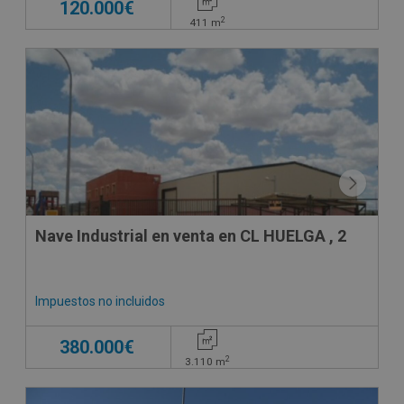
120.000€
2
411
m
Nave Industrial en venta en CL HUELGA , 2
Impuestos no incluidos
380.000€
2
3.110
m