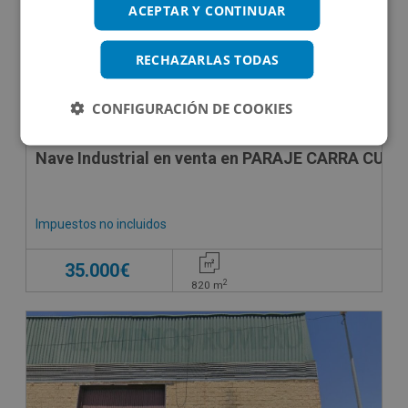
ACEPTAR Y CONTINUAR
RECHAZARLAS TODAS
CONFIGURACIÓN DE COOKIES
Nave Industrial en venta en PARAJE CARRA CUA
Impuestos no incluidos
35.000€
2
820
m
CESIÓN DE REMATE