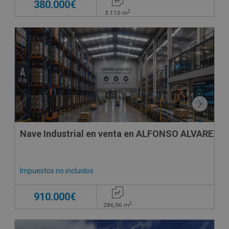
380.000€
2
3.110
m
Nave Industrial en venta en ALFONSO ALVAREZ M
Impuestos no incluidos
910.000€
2
286,96
m