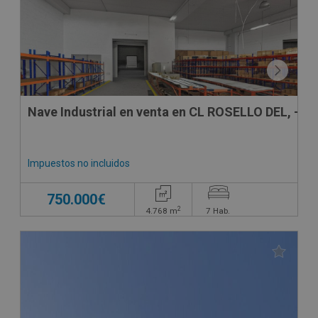
Nave Industrial en venta en CL ROSELLO DEL, -
Impuestos no incluidos
750.000€
2
4.768
m
7
Hab.