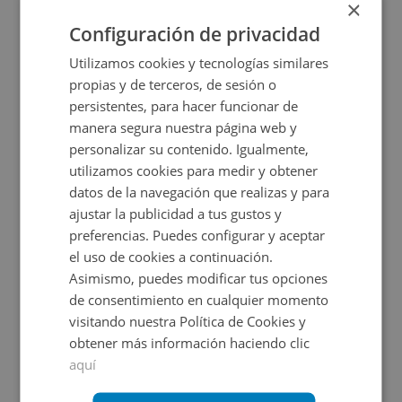
×
2
1.476
m
Configuración de privacidad
CONDICIONES ESPECIALES
Utilizamos cookies y tecnologías similares
propias y de terceros, de sesión o
persistentes, para hacer funcionar de
manera segura nuestra página web y
personalizar su contenido. Igualmente,
utilizamos cookies para medir y obtener
datos de la navegación que realizas y para
ajustar la publicidad a tus gustos y
Nave Industrial en venta en COTES BAIXES D , 9
preferencias. Puedes configurar y aceptar
el uso de cookies a continuación.
Asimismo, puedes modificar tus opciones
Impuestos no incluidos
de consentimiento en cualquier momento
visitando nuestra Política de Cookies y
180.000€
obtener más información haciendo clic
2
840
m
1
Baños
aquí