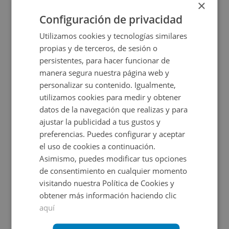
×
2
668,19
m
1
Baños
Configuración de privacidad
Utilizamos cookies y tecnologías similares
propias y de terceros, de sesión o
persistentes, para hacer funcionar de
manera segura nuestra página web y
personalizar su contenido. Igualmente,
utilizamos cookies para medir y obtener
datos de la navegación que realizas y para
ajustar la publicidad a tus gustos y
Nave Industrial en venta en CARRETERA DE CABE
preferencias. Puedes configurar y aceptar
el uso de cookies a continuación.
Asimismo, puedes modificar tus opciones
Impuestos no incluidos
de consentimiento en cualquier momento
visitando nuestra Política de Cookies y
105.000€
obtener más información haciendo clic
2
1.023
m
aquí