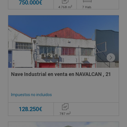
750.000€
2
4.768
m
7
Hab.
CESIÓN DE REMATE
Nave Industrial en venta en NAVALCAN , 21
Impuestos no incluidos
128.250€
2
787
m