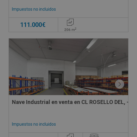
Impuestos no incluidos
111.000€
2
206
m
Nave Industrial en venta en CL ROSELLO DEL, -
Impuestos no incluidos