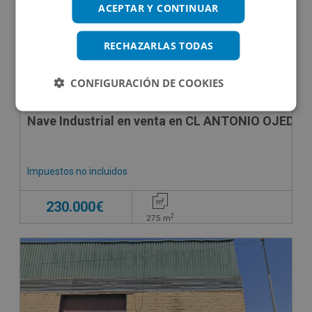
ACEPTAR Y CONTINUAR
RECHAZARLAS TODAS
CONFIGURACIÓN DE COOKIES
Nave Industrial en venta en CL ANTONIO OJEDA, 
Impuestos no incluidos
230.000€
2
275
m
CESIÓN DE REMATE