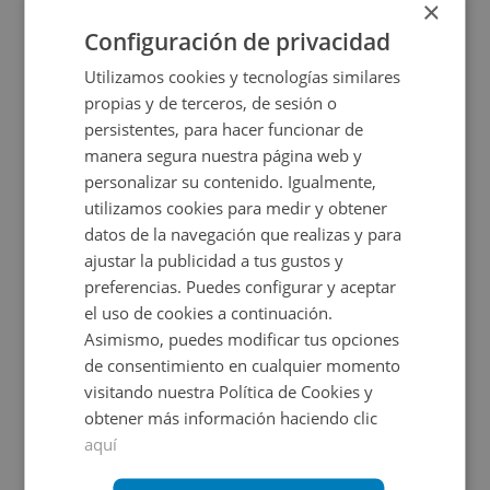
×
2
1.476
m
Configuración de privacidad
CONDICIONES ESPECIALES
Utilizamos cookies y tecnologías similares
propias y de terceros, de sesión o
persistentes, para hacer funcionar de
manera segura nuestra página web y
personalizar su contenido. Igualmente,
utilizamos cookies para medir y obtener
datos de la navegación que realizas y para
ajustar la publicidad a tus gustos y
Nave Industrial en venta en DS DISEMINADOS,
preferencias. Puedes configurar y aceptar
el uso de cookies a continuación.
Asimismo, puedes modificar tus opciones
Impuestos no incluidos
de consentimiento en cualquier momento
visitando nuestra Política de Cookies y
280.000€
obtener más información haciendo clic
2
10.429
m
aquí