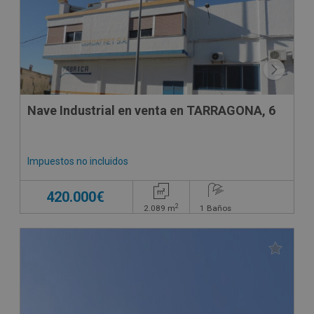
Nave Industrial en venta en TARRAGONA, 6
Impuestos no incluidos
420.000€
2
2.089
m
1
Baños