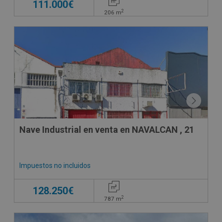
111.000€
2
206
m
CESIÓN DE REMATE
Nave Industrial en venta en NAVALCAN , 21
Impuestos no incluidos
128.250€
2
787
m