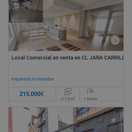
Local Comercial en venta en CL JARA CARRILLO, 
Impuestos no incluidos
215.000€
2
211,3
m
1
Baños
SUJETO A IVA