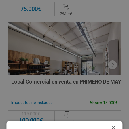
75.000€
2
79,1
m
Local Comercial en venta en PRIMERO DE MAYO 6,
Impuestos no incluidos
Ahorro 15.000€
115.000€
100.000€
2
147,07
m
×