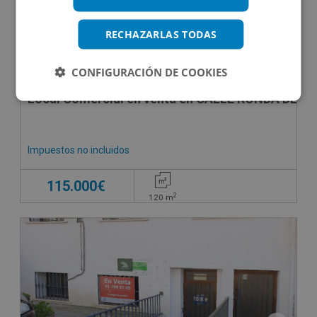
RECHAZARLAS TODAS
CONFIGURACIÓN DE COOKIES
Local Comercial en venta en CALLE RONDA DE LA
Impuestos no incluidos
115.000€
2
120
m
SUJETO A IVA