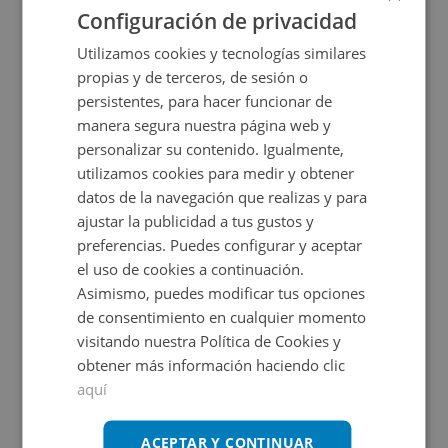
Configuración de privacidad
CONDICIONES ESPECIALES
Utilizamos cookies y tecnologías similares
propias y de terceros, de sesión o
persistentes, para hacer funcionar de
manera segura nuestra página web y
personalizar su contenido. Igualmente,
utilizamos cookies para medir y obtener
datos de la navegación que realizas y para
Local Comercial en venta en CL S CRISTOBAL, 6
ajustar la publicidad a tus gustos y
preferencias. Puedes configurar y aceptar
el uso de cookies a continuación.
Impuestos no incluidos
Asimismo, puedes modificar tus opciones
de consentimiento en cualquier momento
60.000€
visitando nuestra Política de Cookies y
2
105
m
obtener más información haciendo clic
aquí
CESIÓN DE REMATE
ACEPTAR Y CONTINUAR