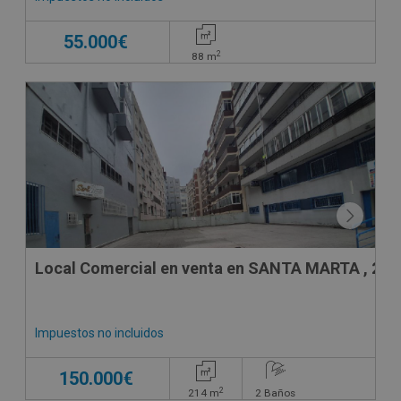
55.000€
2
88
m
Local Comercial en venta en SANTA MARTA , 26
Impuestos no incluidos
150.000€
2
214
m
2
Baños