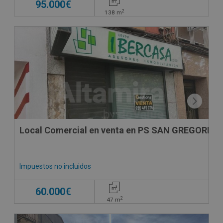
95.000€
2
138
m
Local Comercial en venta en PS SAN GREGORIO ,
Impuestos no incluidos
60.000€
2
47
m