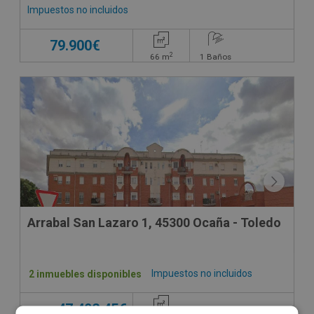
Impuestos no incluidos
79.900€
2
66
m
1
Baños
Arrabal San Lazaro 1, 45300 Ocaña - Toledo
Impuestos no incluidos
2 inmuebles disponibles
47.492,45€
Desde