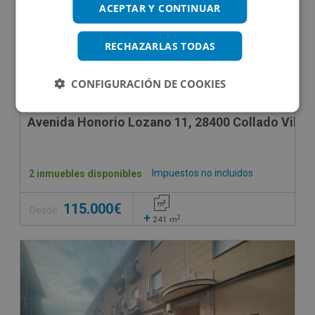
ACEPTAR Y CONTINUAR
RECHAZARLAS TODAS
CONFIGURACIÓN DE COOKIES
Avenida Honorio Lozano 11, 28400 Collado Villal
Impuestos no incluidos
2 inmuebles disponibles
115.000€
Desde
+
2
241
m
SUJETO A IVA