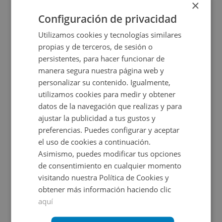
×
+
2
212
m
Configuración de privacidad
Utilizamos cookies y tecnologías similares
propias y de terceros, de sesión o
persistentes, para hacer funcionar de
manera segura nuestra página web y
personalizar su contenido. Igualmente,
utilizamos cookies para medir y obtener
datos de la navegación que realizas y para
ajustar la publicidad a tus gustos y
Local Comercial en venta en CAMPO HERMOSO, 
preferencias. Puedes configurar y aceptar
el uso de cookies a continuación.
Asimismo, puedes modificar tus opciones
Impuestos no incluidos
de consentimiento en cualquier momento
visitando nuestra Política de Cookies y
70.000€
obtener más información haciendo clic
2
50,85
m
aquí