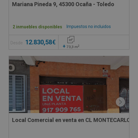
Mariana Pineda 9, 45300 Ocaña - Toledo
Impuestos no incluidos
2 inmuebles disponibles
12.830,58€
Desde
+
2
73,3
m
SUJETO A IVA
Local Comercial en venta en CL MONTECARLO, 1