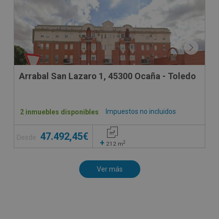
Arrabal San Lazaro 1, 45300 Ocaña - Toledo
Impuestos no incluidos
2 inmuebles disponibles
47.492,45€
Desde
+
2
212
m