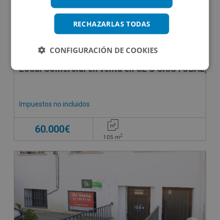
RECHAZARLAS TODAS
CONFIGURACIÓN DE COOKIES
Local Comercial en venta en CL S CRISTOBAL, 6
Impuestos no incluidos
60.000€
2
105
m
SUJETO A IVA