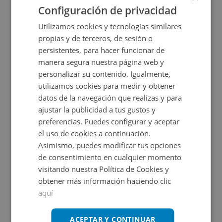
Configuración de privacidad
Utilizamos cookies y tecnologías similares
propias y de terceros, de sesión o
persistentes, para hacer funcionar de
manera segura nuestra página web y
personalizar su contenido. Igualmente,
utilizamos cookies para medir y obtener
datos de la navegación que realizas y para
Local Comercial en venta en PS SAN GREGORIO ,
ajustar la publicidad a tus gustos y
preferencias. Puedes configurar y aceptar
el uso de cookies a continuación.
Impuestos no incluidos
Asimismo, puedes modificar tus opciones
de consentimiento en cualquier momento
60.000€
visitando nuestra Política de Cookies y
2
47
m
obtener más información haciendo clic
aquí
CONDICIONES ESPECIALES
ACEPTAR Y CONTINUAR