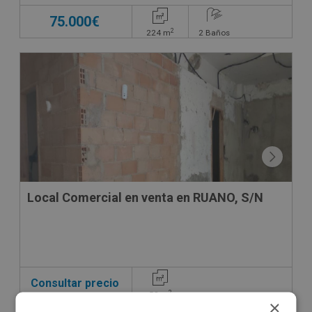
75.000€
2
224
m
2
Baños
CONDICIONES ESPECIALES
Local Comercial en venta en RUANO, S/N
Consultar precio
2
58
m
×