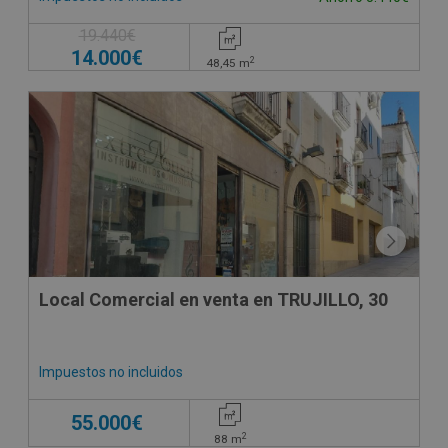
19.440€
14.000€
2
48,45
m
CONDICIONES ESPECIALES
Local Comercial en venta en TRUJILLO, 30
Impuestos no incluidos
55.000€
2
88
m