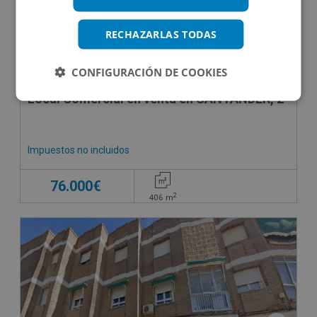
RECHAZARLAS TODAS
CONFIGURACIÓN DE COOKIES
Local Comercial en venta en SANTANDER, 2
Impuestos no incluidos
76.000€
2
406
m
CESIÓN DE REMATE