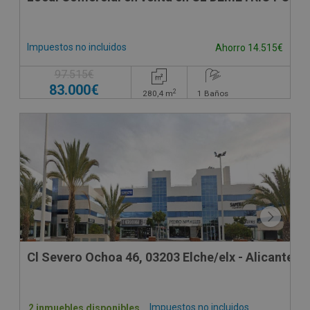
Impuestos no incluidos
Ahorro 14.515€
97.515€
83.000€
2
280,4
m
1
Baños
Cl Severo Ochoa 46, 03203 Elche/elx - Alicante
Impuestos no incluidos
2 inmuebles disponibles