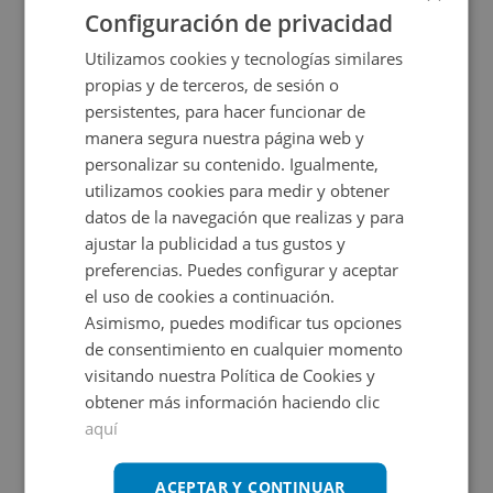
Configuración de privacidad
Utilizamos cookies y tecnologías similares
propias y de terceros, de sesión o
persistentes, para hacer funcionar de
manera segura nuestra página web y
personalizar su contenido. Igualmente,
utilizamos cookies para medir y obtener
datos de la navegación que realizas y para
Edificio Atalaya Centro Fase I Sn, 30589 Murcia -
ajustar la publicidad a tus gustos y
preferencias. Puedes configurar y aceptar
el uso de cookies a continuación.
Impuestos no incluidos
1 inmuebles disponibles
Asimismo, puedes modificar tus opciones
de consentimiento en cualquier momento
59.000€
Desde
visitando nuestra Política de Cookies y
+
2
198
m
obtener más información haciendo clic
aquí
CESIÓN DE REMATE
ACEPTAR Y CONTINUAR