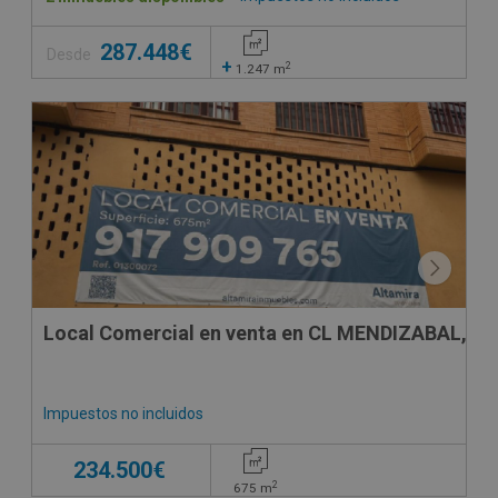
287.448€
Desde
+
2
1.247
m
SUJETO A IVA
Local Comercial en venta en CL MENDIZABAL, 36
Impuestos no incluidos
234.500€
2
675
m