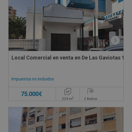
SUJETO A IVA
Local Comercial en venta en De Las Gaviotas 18 B
Impuestos no incluidos
75.000€
2
224
m
2
Baños
CONDICIONES ESPECIALES