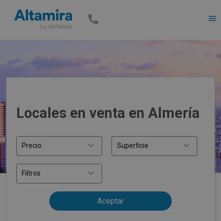
Men
Locales en venta en Almería
Precio
Superficie
Filtros