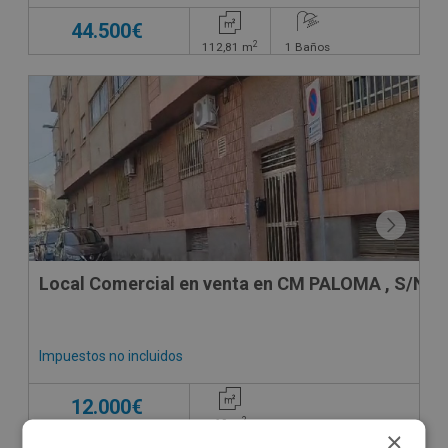
44.500€
2
112,81
m
1
Baños
Local Comercial en venta en CM PALOMA , S/N
Impuestos no incluidos
12.000€
2
69
m
×