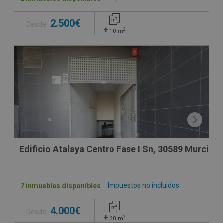
2.500€
Desde
+
2
10
m
Edificio Atalaya Centro Fase I Sn, 30589 Murcia -
Impuestos no incluidos
7 inmuebles disponibles
4.000€
Desde
+
2
20
m