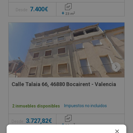
7.400€
Desde
+
2
23
m
Calle Talaia 66, 46880 Bocairent - Valencia
Impuestos no incluidos
2 inmuebles disponibles
3.727,82€
Desde
+
2
16
m
×