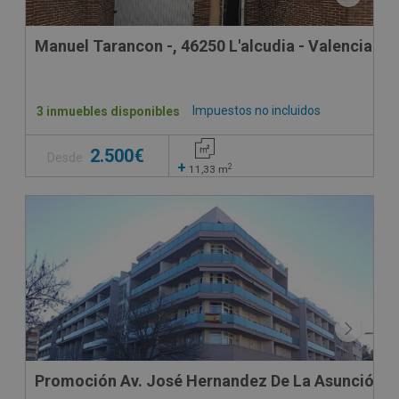
Manuel Tarancon -, 46250 L'alcudia - Valencia
Impuestos no incluidos
3 inmuebles disponibles
2.500€
Desde
+
2
11,33
m
Promoción Av. José Hernandez De La Asunción 21