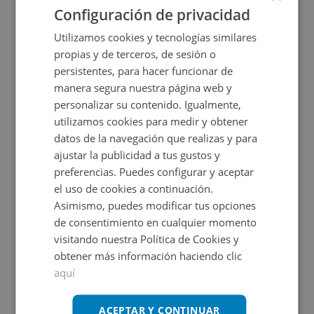
Configuración de privacidad
Utilizamos cookies y tecnologías similares
propias y de terceros, de sesión o
persistentes, para hacer funcionar de
manera segura nuestra página web y
personalizar su contenido. Igualmente,
utilizamos cookies para medir y obtener
datos de la navegación que realizas y para
Garaje en venta en CL TRINQUETE S/N, 0
ajustar la publicidad a tus gustos y
preferencias. Puedes configurar y aceptar
el uso de cookies a continuación.
Impuestos no incluidos
Asimismo, puedes modificar tus opciones
de consentimiento en cualquier momento
4.500€
visitando nuestra Política de Cookies y
2
20,12
m
obtener más información haciendo clic
aquí
CESIÓN DE REMATE
ACEPTAR Y CONTINUAR