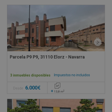
Parcela P9 P9, 31110 Elorz - Navarra
Impuestos no incluidos
3 inmuebles disponibles
6.000€
Desde
+
2
13,8
m
VPO