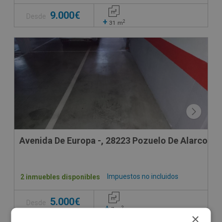
9.000€
Desde
+
2
31
m
Avenida De Europa -, 28223 Pozuelo De Alarcon -
Impuestos no incluidos
2 inmuebles disponibles
5.000€
Desde
+
2
7
m
×