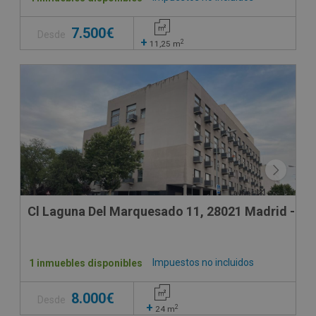
7.500€
Desde
+
2
11,25
m
Cl Laguna Del Marquesado 11, 28021 Madrid - Ma
Impuestos no incluidos
1 inmuebles disponibles
8.000€
Desde
+
2
24
m