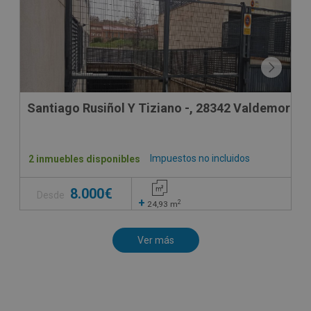
Santiago Rusiñol Y Tiziano -, 28342 Valdemoro -
Impuestos no incluidos
2 inmuebles disponibles
8.000€
Desde
+
2
24,93
m