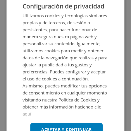
Configuración de privacidad
Utilizamos cookies y tecnologías similares
propias y de terceros, de sesión o
persistentes, para hacer funcionar de
manera segura nuestra página web y
personalizar su contenido. Igualmente,
utilizamos cookies para medir y obtener
datos de la navegación que realizas y para
Cl Mestizaje -, 28922 Alcorcon - Madrid
ajustar la publicidad a tus gustos y
preferencias. Puedes configurar y aceptar
el uso de cookies a continuación.
Impuestos no incluidos
4 inmuebles disponibles
Asimismo, puedes modificar tus opciones
de consentimiento en cualquier momento
4.500€
Desde
visitando nuestra Política de Cookies y
+
2
9
m
obtener más información haciendo clic
aquí
CONDICIONES ESPECIALES
ACEPTAR Y CONTINUAR