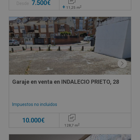
7.500€
Desde
+
2
11,25
m
CONDICIONES ESPECIALES
Garaje en venta en INDALECIO PRIETO, 28
Impuestos no incluidos
10.000€
2
128,7
m