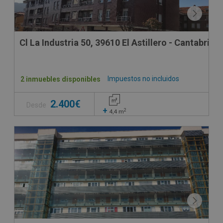
Cl La Industria 50, 39610 El Astillero - Cantabria
Impuestos no incluidos
2 inmuebles disponibles
2.400€
Desde
+
2
4,4
m