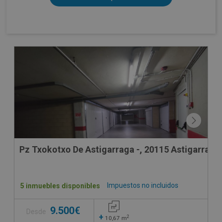
Pz Txokotxo De Astigarraga -, 20115 Astigarraga
Impuestos no incluidos
5 inmuebles disponibles
9.500€
Desde
+
2
10,67
m