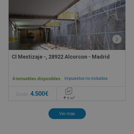
Cl Mestizaje -, 28922 Alcorcon - Madrid
Impuestos no incluidos
4 inmuebles disponibles
4.500€
Desde
+
2
9
m