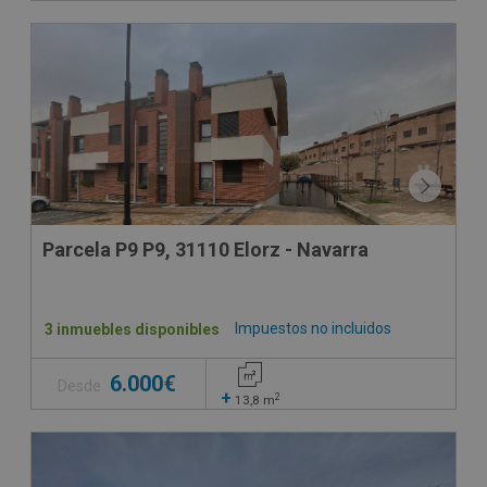
Parcela P9 P9, 31110 Elorz - Navarra
Impuestos no incluidos
3 inmuebles disponibles
6.000€
Desde
+
2
13,8
m