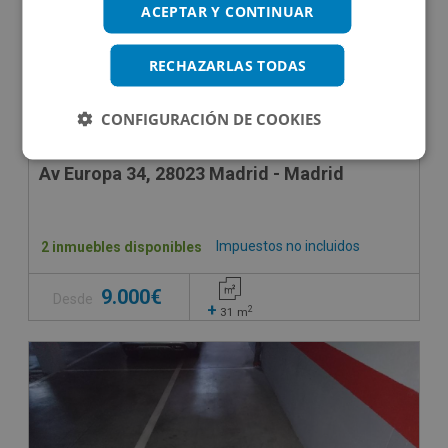
ACEPTAR Y CONTINUAR
RECHAZARLAS TODAS
CONFIGURACIÓN DE COOKIES
Av Europa 34, 28023 Madrid - Madrid
Impuestos no incluidos
2 inmuebles disponibles
9.000€
Desde
+
2
31
m