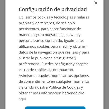
×
2
24
m
Configuración de privacidad
VPO
Utilizamos cookies y tecnologías similares
propias y de terceros, de sesión o
persistentes, para hacer funcionar de
manera segura nuestra página web y
personalizar su contenido. Igualmente,
utilizamos cookies para medir y obtener
datos de la navegación que realizas y para
ajustar la publicidad a tus gustos y
Garaje en venta en CL JUAN ANTONIO BARDEM, -
preferencias. Puedes configurar y aceptar
el uso de cookies a continuación.
Asimismo, puedes modificar tus opciones
Impuestos no incluidos
Ahorro 4.000€
de consentimiento en cualquier momento
visitando nuestra Política de Cookies y
13.000€
9.000€
obtener más información haciendo clic
2
12
m
aquí