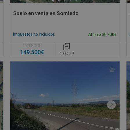
Suelo en venta en Somiedo
Impuestos no incluidos
€
Ahorro 30.300€
179.800€
149.500€
2
2.359
m