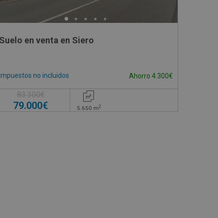
Suelo en venta en Siero
Impuestos no incluidos
Ahorro 4.300€
83.300€
79.000€
2
5.650
m