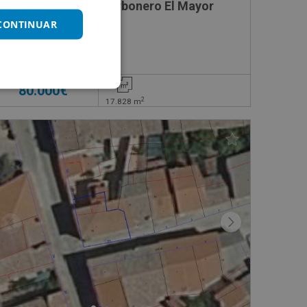
/N
Suelo en venta en Carbonero El Mayor
 CONTINUAR
Impuestos no incluidos
80.000€
2
17.828
m