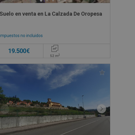
Suelo en venta en La Calzada De Oropesa
Impuestos no incluidos
19.500€
2
52
m