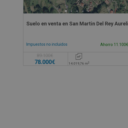
Suelo en venta en San Martin Del Rey Aurel
Impuestos no incluidos
Ahorro 11.100
89.100€
78.000€
2
14.019,76
m