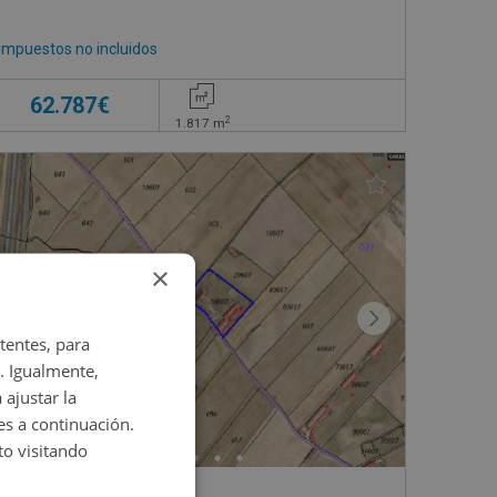
Impuestos no incluidos
62.787€
2
1.817
m
×
tentes, para
. Igualmente,
 ajustar la
es a continuación.
o visitando