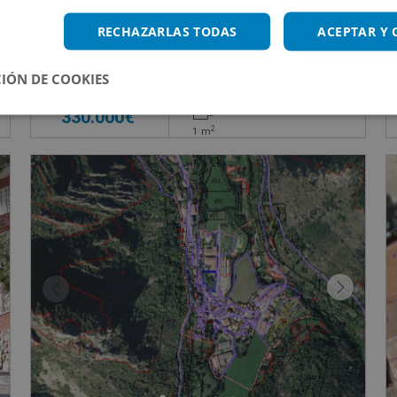
Suelo en venta en PARAJE LANCHA CABRERA, S
RECHAZARLAS TODAS
ACEPTAR Y
Impuestos no incluidos
€
IÓN DE COOKIES
330.000€
2
1
m