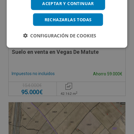
ACEPTAR Y CONTINUAR
RECHAZARLAS TODAS
CONFIGURACIÓN DE COOKIES
Suelo en venta en Vegas De Matute
Impuestos no incluidos
Ahorro 59.000€
154.000€
95.000€
2
42.162
m