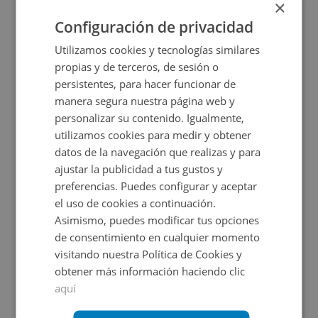
7.000€
×
2
6.200
m
Configuración de privacidad
Utilizamos cookies y tecnologías similares
propias y de terceros, de sesión o
persistentes, para hacer funcionar de
manera segura nuestra página web y
personalizar su contenido. Igualmente,
utilizamos cookies para medir y obtener
datos de la navegación que realizas y para
ajustar la publicidad a tus gustos y
Suelo en venta en Tortola De Henares
preferencias. Puedes configurar y aceptar
el uso de cookies a continuación.
Asimismo, puedes modificar tus opciones
Impuestos no incluidos
de consentimiento en cualquier momento
visitando nuestra Política de Cookies y
420.000€
obtener más información haciendo clic
2
9.486
m
aquí