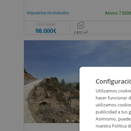
Impuestos no incluidos
Ahorro 7.500
105.500€
98.000€
2
2.832
m
Configuraci
Utilizamos cookie
hacer funcionar 
utilizamos cookie
publicidad a tus 
Asimismo, puedes
nuestra Política 