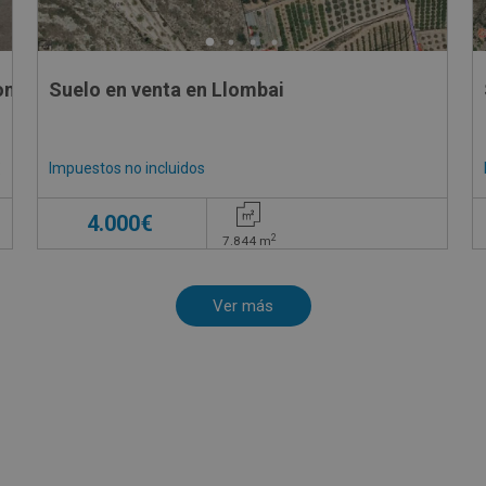
no 4 - Parcela 918,
Suelo en venta en Llombai
Impuestos no incluidos
€
4.000€
2
7.844
m