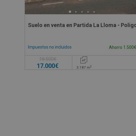
Suelo en venta en Partida La Lloma - Poligo
Impuestos no incluidos
Ahorro 1.500
18.500€
17.000€
2
3.187
m