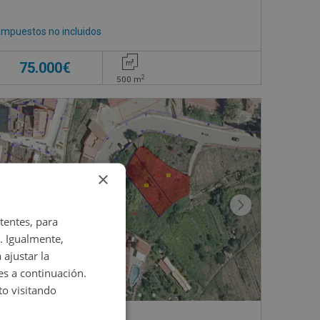
Impuestos no incluidos
75.000€
2
500
m
×
tentes, para
. Igualmente,
 ajustar la
es a continuación.
o visitando