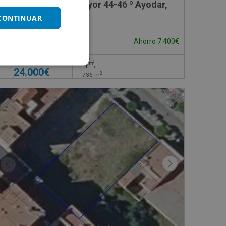
gono 11 Parcela 34, S/N
Suelo en venta en Mayor 44-46 º Ayodar,
 CONTINUAR
Impuestos no incluidos
Ahorro 7.400€
31.400€
24.000€
2
736
m