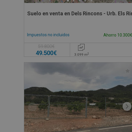
Suelo en venta en Dels Rincons - Urb. Els R
Impuestos no incluidos
Ahorro 10.300
59.800€
49.500€
2
3.099
m