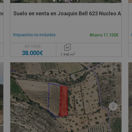
incons,
Suelo en venta en Joaquin Bell 623 Nucleo Aisla
Impuestos no incluidos
€
Ahorro 11.100€
49.100€
38.000€
2
1.940
m