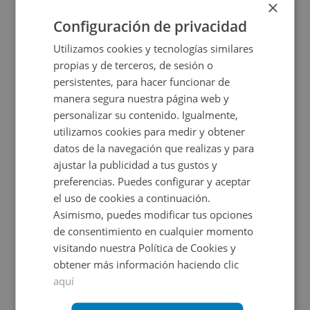
×
2
470
m
Configuración de privacidad
Utilizamos cookies y tecnologías similares
propias y de terceros, de sesión o
persistentes, para hacer funcionar de
manera segura nuestra página web y
personalizar su contenido. Igualmente,
utilizamos cookies para medir y obtener
datos de la navegación que realizas y para
ajustar la publicidad a tus gustos y
Suelo en venta en Ramales De La Victoria
preferencias. Puedes configurar y aceptar
el uso de cookies a continuación.
Asimismo, puedes modificar tus opciones
Impuestos no incluidos
Ahorro 13.600€
de consentimiento en cualquier momento
visitando nuestra Política de Cookies y
143.100€
129.500€
obtener más información haciendo clic
2
2.529
m
aquí