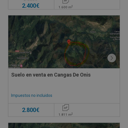
2.400€
2
1.600
m
Suelo en venta en Cangas De Onis
Impuestos no incluidos
2.800€
2
1.811
m