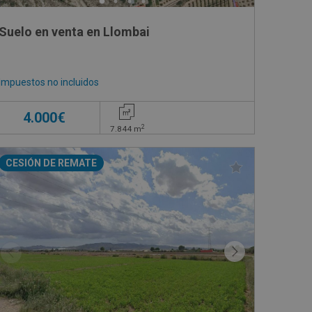
Suelo en venta en Llombai
Impuestos no incluidos
4.000€
2
7.844
m
CESIÓN DE REMATE