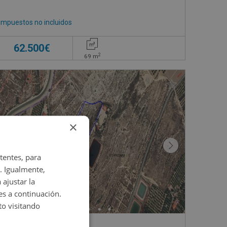
Impuestos no incluidos
62.500€
2
69
m
×
tentes, para
. Igualmente,
 ajustar la
es a continuación.
o visitando