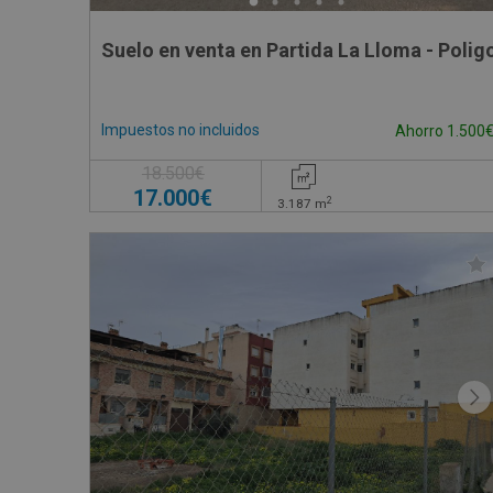
Suelo en venta en Partida La Lloma - Poligo
Impuestos no incluidos
Ahorro 1.500
18.500€
17.000€
2
3.187
m