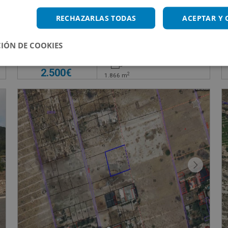
 Y De Ocio “ Las Viñas” S/n, 13700 Tomelloso - Ciudad Real
Suelo en venta en Paraje Casa Gil Polígono 14 Pa
RECHAZARLAS TODAS
ACEPTAR Y
Impuestos no incluidos
Ahorro 1.100€
IÓN DE COOKIES
3.600€
2.500€
2
1.866
m