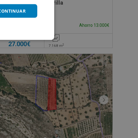
rcela 229 Partida De Casa Gil,
Suelo en venta en Librilla
 CONTINUAR
Impuestos no incluidos
Ahorro 13.000€
40.000€
27.000€
2
7.168
m