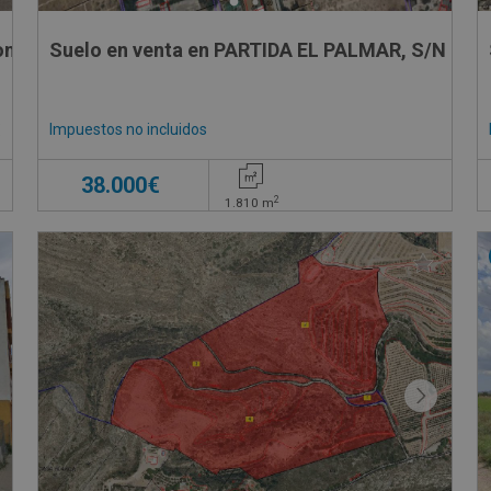
no 4 - Parcela 918,
Suelo en venta en PARTIDA EL PALMAR, S/N
Impuestos no incluidos
€
38.000€
2
1.810
m