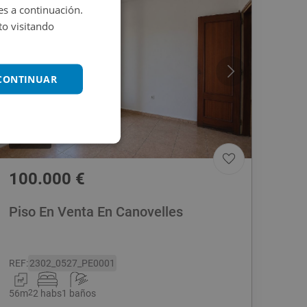
es a continuación.
o visitando
 CONTINUAR
1
/
21
100.000
€
Piso En Venta En Canovelles
REF
:
2302_0527_PE0001
56
m
2
2 habs
1 baños