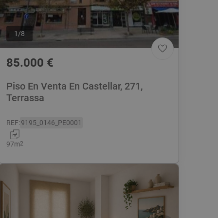
1
/
8
85.000
€
Piso En Venta En Castellar, 271,
Terrassa
REF
:
9195_0146_PE0001
97
m
2