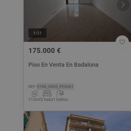
1
/
21
175.000
€
Piso En Venta En Badalona
REF
:
9186_0993_PE0001
113
m
2
2 habs
1 baños