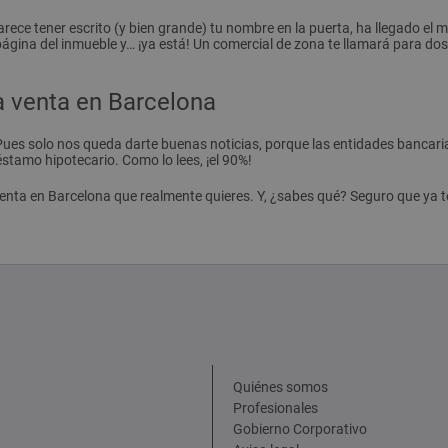
ece tener escrito (y bien grande) tu nombre en la puerta, ha llegado e
a página del inmueble y… ¡ya está! Un comercial de zona te llamará para d
a venta en Barcelona
 Pues solo nos queda darte buenas noticias, porque las entidades banca
éstamo hipotecario. Como lo lees, ¡el 90%!
 venta en Barcelona que realmente quieres. Y, ¿sabes qué? Seguro que ya 
Quiénes somos
Profesionales
Gobierno Corporativo