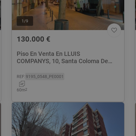
1
/
9
130.000
€
Piso En Venta En LLUIS
COMPANYS, 10, Santa Coloma De
Gramanet
REF
:
9195_0548_PE0001
60
m
2