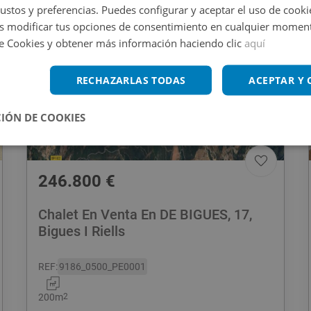
gustos y preferencias. Puedes configurar y aceptar el uso de cooki
 modificar tus opciones de consentimiento en cualquier moment
de Cookies y obtener más información haciendo clic
aquí
RECHAZARLAS TODAS
ACEPTAR Y
IÓN DE COOKIES
246.800
€
Chalet En Venta En DE BIGUES, 17,
Bigues I Riells
REF
:
9186_0500_PE0001
200
m
2