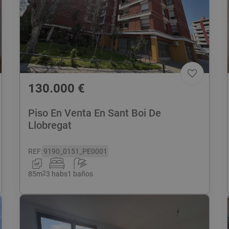
130.000
€
Piso En Venta En Sant Boi De
Llobregat
REF
:
9190_0151_PE0001
85
m
2
3 habs
1 baños