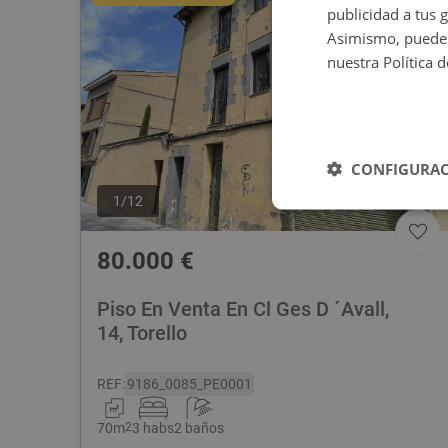
publicidad a tus 
Asimismo, puedes
nuestra Política 
CONFIGURAC
1
/
12
80.000
€
Piso En Venta En Cl Ges D ´Avall,
14, Torello
REF
:
9186_0085_PE0001
70
m
2
3 habs
2 baños