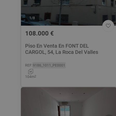
1
/
8
108.000
€
Piso En Venta En FONT DEL
CARGOL, 54, La Roca Del Valles
REF
:
9186_1011_PE0001
104
m
2