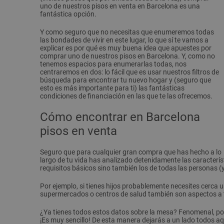
uno de nuestros pisos en venta en Barcelona es una
fantástica opción.
Y como seguro que no necesitas que enumeremos todas
las bondades de vivir en este lugar, lo que sí te vamos a
explicar es por qué es muy buena idea que apuestes por
comprar uno de nuestros pisos en Barcelona. Y, como no
tenemos espacios para enumerarlas todas, nos
centraremos en dos: lo fácil que es usar nuestros filtros de
búsqueda para encontrar tu nuevo hogar y (seguro que
esto es más importante para ti) las fantásticas
condiciones de financiación en las que te las ofrecemos.
Cómo encontrar en Barcelona
pisos en venta
Seguro que para cualquier gran compra que has hecho a lo
largo de tu vida has analizado detenidamente las caracterí
requisitos básicos sino también los de todas las personas (
Por ejemplo, si tienes hijos probablemente necesites cerca u
supermercados o centros de salud también son aspectos a te
¿Ya tienes todos estos datos sobre la mesa? Fenomenal, por
¡Es muy sencillo! De esta manera dejarás a un lado todos a