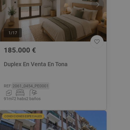
1
/
17
185.000
€
Duplex En Venta En Tona
REF
:
2061_0454_PE0001
91
m
2
2 habs
2 baños
CONDICIONES ESPECIALES