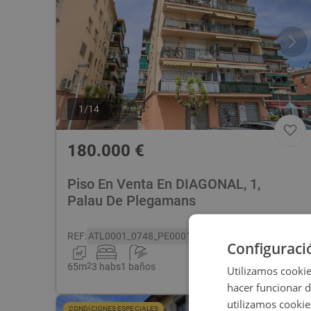
1
/
14
180.000
€
Piso En Venta En DIAGONAL, 1,
Palau De Plegamans
REF
:
ATL0001_0748_PE0001
Configuraci
65
m
2
3 habs
1 baños
Utilizamos cookie
hacer funcionar 
utilizamos cookie
CONDICIONES ESPECIALES