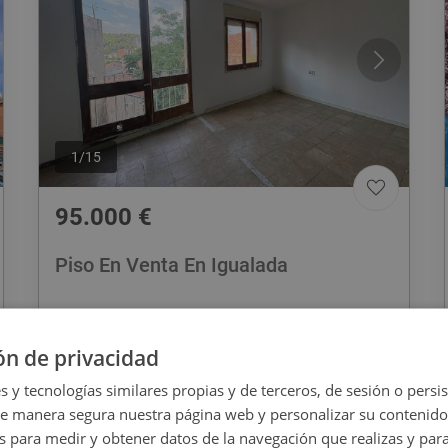
1
/
15
95.000
€
Piso En Venta En Igualada
REF
:
9186_0485_PE0001
ón de privacidad
80
m
2
3 habs
1 baños
s y tecnologías similares propias y de terceros, de sesión o persis
de manera segura nuestra página web y personalizar su contenido
s para medir y obtener datos de la navegación que realizas y para
CESIÓN DE REMATE