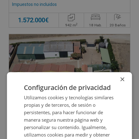
Impuestos no incluidos
1.572.000€
2
942
m
18
Hab.
20
Baños
×
Configuración de privacidad
Utilizamos cookies y tecnologías similares
Hotel en venta en CALLE LA GAZPACHERA POLIG
propias y de terceros, de sesión o
persistentes, para hacer funcionar de
manera segura nuestra página web y
Impuestos no incluidos
personalizar su contenido. Igualmente,
utilizamos cookies para medir y obtener
350.000€