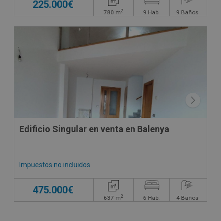
225.000€
2
780
m
9
Hab.
9
Baños
CONDICIONES ESPECIALES
Edificio Singular en venta en Balenya
Impuestos no incluidos
475.000€
2
637
m
6
Hab.
4
Baños