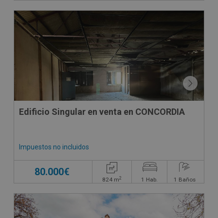
Edificio Singular en venta en CONCORDIA
Impuestos no incluidos
80.000€
2
824
m
1
Hab.
1
Baños
CONDICIONES ESPECIALES