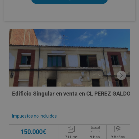
CONDICIONES ESPECIALES
Edificio Singular en venta en CL PEREZ GALDOS
Impuestos no incluidos
150.000€
2
711
m
9
Hab.
9
Baños