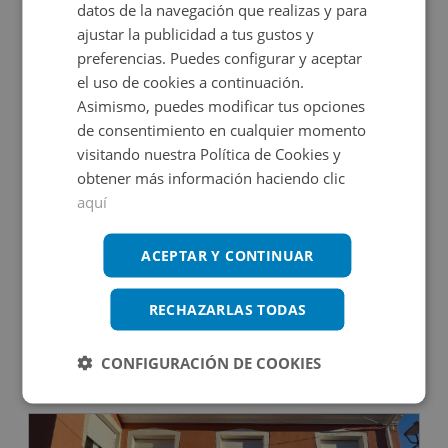
datos de la navegación que realizas y para
2
10.228
m
5
Hab.
6
Baños
ajustar la publicidad a tus gustos y
preferencias. Puedes configurar y aceptar
DECO VIRTUAL
el uso de cookies a continuación.
Asimismo, puedes modificar tus opciones
de consentimiento en cualquier momento
visitando nuestra Política de Cookies y
obtener más información haciendo clic
aquí
Edificio Singular en venta en CL ORIENTE, 9
ACEPTAR Y CONTINUAR
RECHAZARLAS TODAS
Impuestos no incluidos
CONFIGURACIÓN DE COOKIES
264.000€
2
437
m
11
Hab.
8
Baños
CONDICIONES ESPECIALES