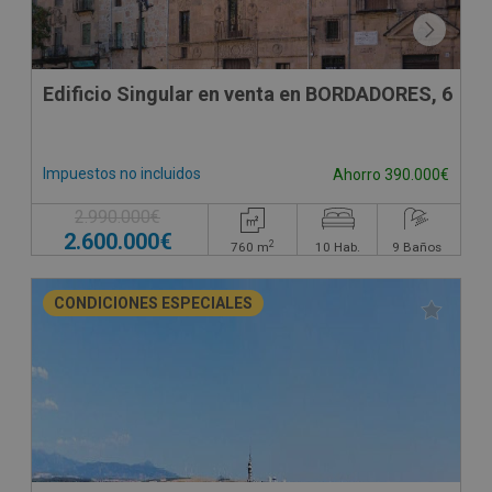
Edificio Singular en venta en BORDADORES, 6
Impuestos no incluidos
Ahorro 390.000€
2.990.000€
2.600.000€
2
760
m
10
Hab.
9
Baños
CONDICIONES ESPECIALES