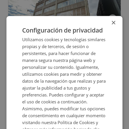
×
Configuración de privacidad
Oficina en venta en CL RUFINO GONZALEZ, 14
Utilizamos cookies y tecnologías similares
propias y de terceros, de sesión o
persistentes, para hacer funcionar de
Impuestos no incluidos
manera segura nuestra página web y
personalizar su contenido. Igualmente,
328.000€
utilizamos cookies para medir y obtener
2
144
m
1
Baños
datos de la navegación que realizas y para
ajustar la publicidad a tus gustos y
preferencias. Puedes configurar y aceptar
el uso de cookies a continuación.
Asimismo, puedes modificar tus opciones
de consentimiento en cualquier momento
visitando nuestra Política de Cookies y