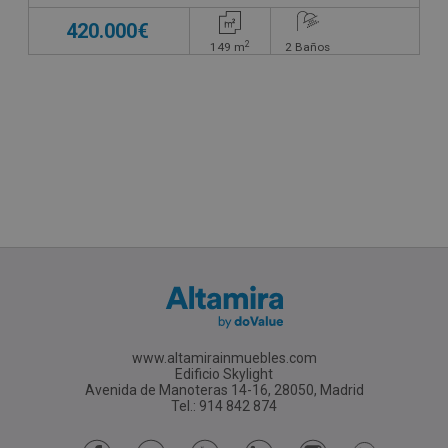
420.000€
2
149
m
2
Baños
www.altamirainmuebles.com
Edificio Skylight
Avenida de Manoteras 14-16, 28050, Madrid
Tel.: 914 842 874