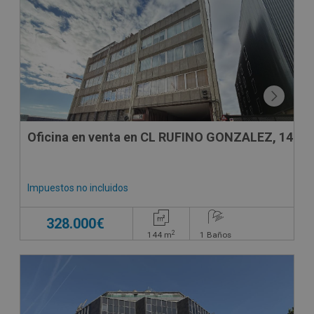
DECO VIRTUAL
Oficina en venta en CL RUFINO GONZALEZ, 14
Impuestos no incluidos
328.000€
2
144
m
1
Baños