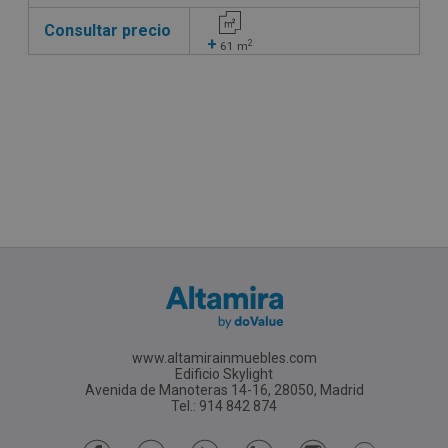
Consultar precio
+
2
61
m
www.altamirainmuebles.com
Edificio Skylight
Avenida de Manoteras 14-16, 28050, Madrid
Tel.: 914 842 874