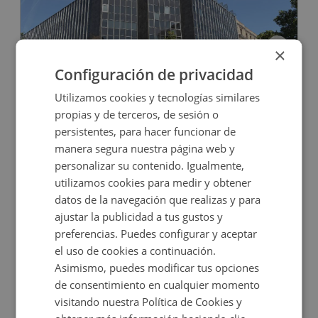
×
Configuración de privacidad
Oficina en venta en PAU CLARIS 162, -
Utilizamos cookies y tecnologías similares
propias y de terceros, de sesión o
persistentes, para hacer funcionar de
Impuestos no incluidos
manera segura nuestra página web y
personalizar su contenido. Igualmente,
420.000€
utilizamos cookies para medir y obtener
2
149
m
2
Baños
datos de la navegación que realizas y para
ajustar la publicidad a tus gustos y
CONDICIONES ESPECIALES
preferencias. Puedes configurar y aceptar
el uso de cookies a continuación.
Asimismo, puedes modificar tus opciones
de consentimiento en cualquier momento
visitando nuestra Política de Cookies y