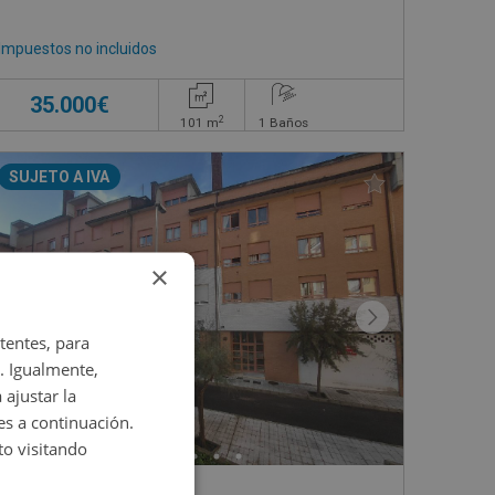
Impuestos no incluidos
35.000€
2
101
m
1
Baños
SUJETO A IVA
×
tentes, para
. Igualmente,
 ajustar la
es a continuación.
o visitando