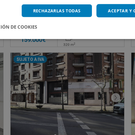
EGARAY, 4
Local Comercial en venta en CL CORONEL BOBES
RECHAZARLAS TODAS
ACEPTAR Y
Impuestos no incluidos
IÓN DE COOKIES
159.000€
2
320
m
SUJETO A IVA