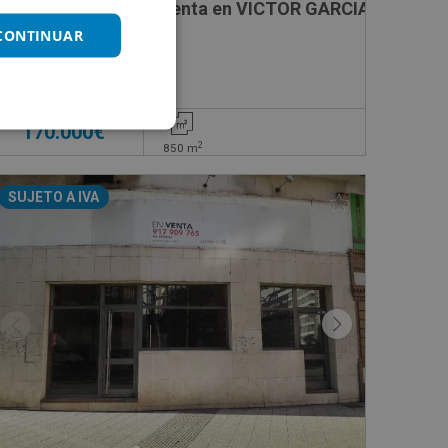
, 11
Local Comercial en venta en VICTOR GARCIA CONCHA
 CONTINUAR
Impuestos no incluidos
170.000€
2
850
m
SUJETO A IVA