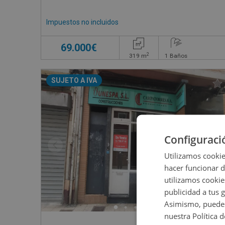
Impuestos no incluidos
69.000€
2
319
m
1
Baños
SUJETO A IVA
Configuraci
Utilizamos cookie
hacer funcionar 
utilizamos cookie
publicidad a tus 
Asimismo, puedes
nuestra Política 