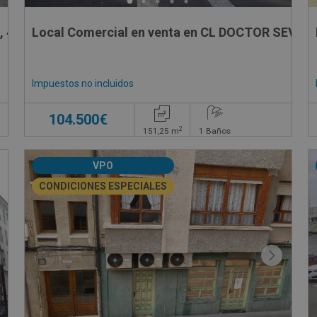
, 4
Local Comercial en venta en CL DOCTOR SEVER
Impuestos no incluidos
104.500€
2
151,25
m
1
Baños
VPO
CONDICIONES ESPECIALES