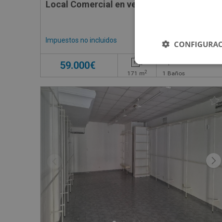
Local Comercial en venta en CL JOSE ECH
Impuestos no incluidos
CONFIGURAC
59.000€
2
171
m
1
Baños