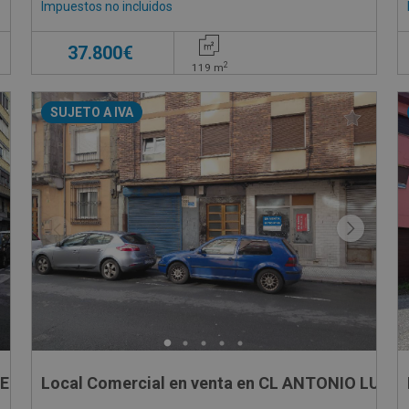
Impuestos no incluidos
37.800€
2
119
m
SUJETO A IVA
 FERNANDEZ RIESGO, 1
Local Comercial en venta en CL ANTONIO LUCIO