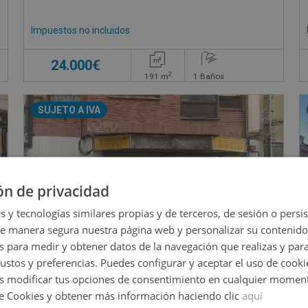
Impuestos no incluidos
24.000€
2
191
m
1
Baños
SUJETO A IVA
ón de privacidad
s y tecnologías similares propias y de terceros, de sesión o persis
de manera segura nuestra página web y personalizar su contenido
s para medir y obtener datos de la navegación que realizas y para
gustos y preferencias. Puedes configurar y aceptar el uso de cooki
 modificar tus opciones de consentimiento en cualquier moment
de Cookies y obtener más información haciendo clic
aquí