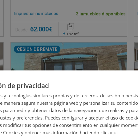
Impuestos no incluidos
€
3 inmuebles disponibles
62.000€
Desde
+
2
182
m
CESIÓN DE REMATE
ón de privacidad
s y tecnologías similares propias y de terceros, de sesión o persis
de manera segura nuestra página web y personalizar su contenido
s para medir y obtener datos de la navegación que realizas y para
gustos y preferencias. Puedes configurar y aceptar el uso de cooki
 modificar tus opciones de consentimiento en cualquier moment
de Cookies y obtener más información haciendo clic
aquí