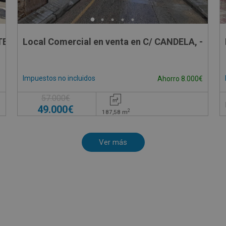
TECTO VIVES, 3
Local Comercial en venta en C/ CANDELA, -
Impuestos no incluidos
Ahorro 8.000€
57.000€
49.000€
2
187,58
m