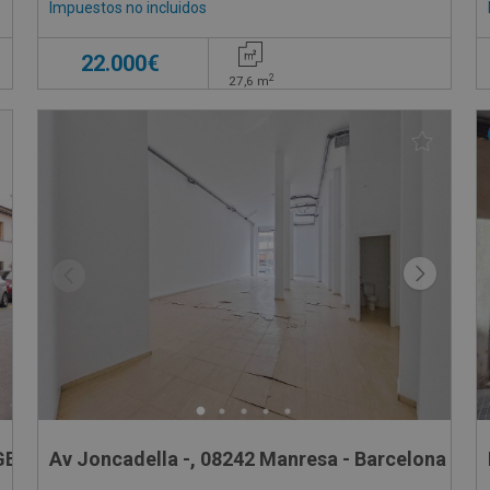
Impuestos no incluidos
22.000€
2
27,6
m
E, -
Av Joncadella -, 08242 Manresa - Barcelona