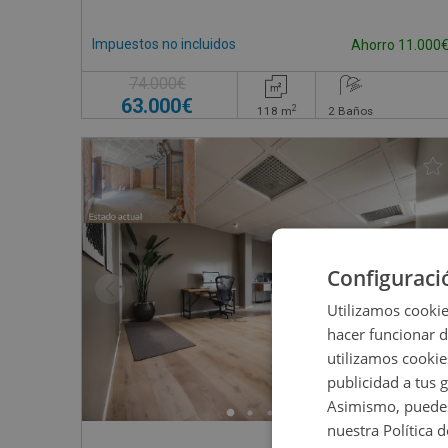
Impuestos no incluidos
Ahorro 11.000
74.000€
63.000€
2
118
m
2
Baños
Configuraci
Utilizamos cookie
hacer funcionar 
utilizamos cookie
publicidad a tus 
Asimismo, puedes
nuestra Política 