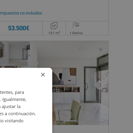
Impuestos no incluidos
53.500€
2
151
m
1
Baños
×
tentes, para
. Igualmente,
 ajustar la
es a continuación.
o visitando