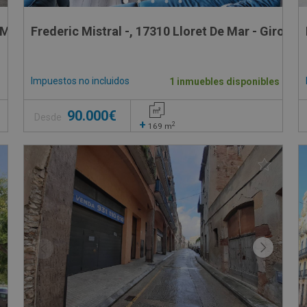
MANI , 2
Frederic Mistral -, 17310 Lloret De Mar - Girona
Impuestos no incluidos
1 inmuebles disponibles
90.000€
Desde
+
2
169
m