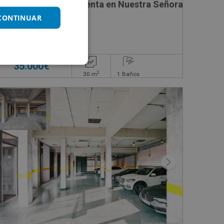
ATALANS , 31
Local Comercial en venta en Nuestra Señora de Montse
 CONTINUAR
Impuestos no incluidos
35.000€
2
30
m
1
Baños