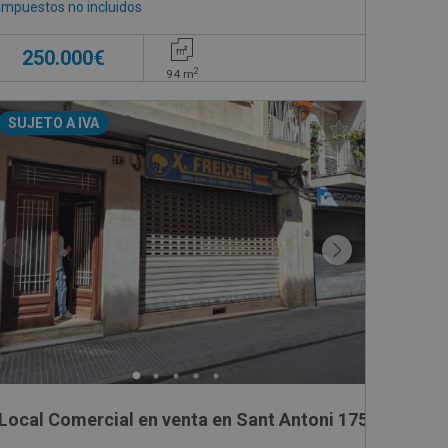
Impuestos no incluidos
250.000€
2
94
m
SUJETO A IVA
Local Comercial en venta en Sant Antoni 175-177 Bajo 