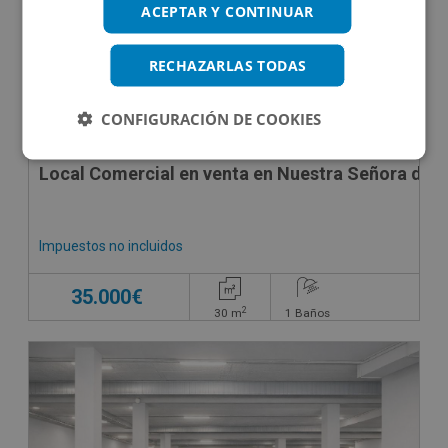
ACEPTAR Y CONTINUAR
RECHAZARLAS TODAS
CONFIGURACIÓN DE COOKIES
Local Comercial en venta en Nuestra Señora de Mo
Impuestos no incluidos
35.000€
2
30
m
1
Baños