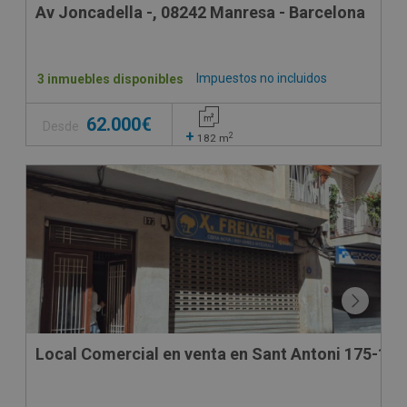
Av Joncadella -, 08242 Manresa - Barcelona
Impuestos no incluidos
3 inmuebles disponibles
62.000€
Desde
+
2
182
m
SUJETO A IVA
Local Comercial en venta en Sant Antoni 175-177 