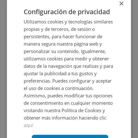
40.000€
×
2
80,6
m
Configuración de privacidad
CESIÓN DE REMATE
Utilizamos cookies y tecnologías similares
propias y de terceros, de sesión o
persistentes, para hacer funcionar de
manera segura nuestra página web y
personalizar su contenido. Igualmente,
utilizamos cookies para medir y obtener
datos de la navegación que realizas y para
ajustar la publicidad a tus gustos y
Local Comercial en venta en AVENIDA PAISOS C
preferencias. Puedes configurar y aceptar
el uso de cookies a continuación.
Asimismo, puedes modificar tus opciones
Impuestos no incluidos
de consentimiento en cualquier momento
visitando nuestra Política de Cookies y
26.177€
obtener más información haciendo clic
2
55
m
aquí