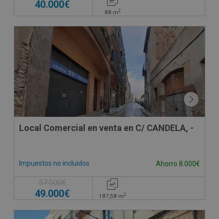
40.000€
2
88
m
Local Comercial en venta en C/ CANDELA, -
Impuestos no incluidos
Ahorro 8.000€
57.000€
49.000€
2
187,58
m