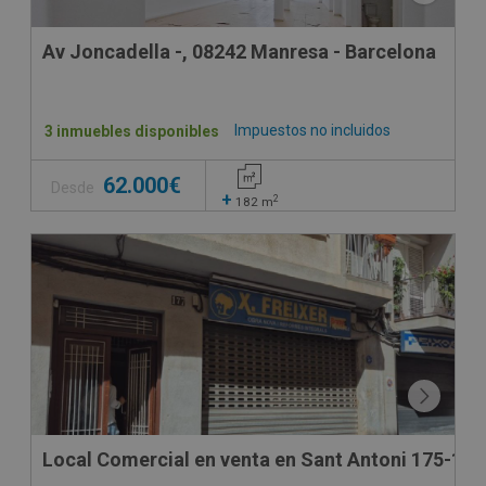
Av Joncadella -, 08242 Manresa - Barcelona
Impuestos no incluidos
3 inmuebles disponibles
62.000€
Desde
+
2
182
m
SUJETO A IVA
Local Comercial en venta en Sant Antoni 175-177 