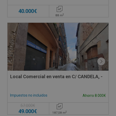
40.000€
2
88
m
Local Comercial en venta en C/ CANDELA, -
Impuestos no incluidos
Ahorro 8.000€
57.000€
49.000€
2
187,58
m