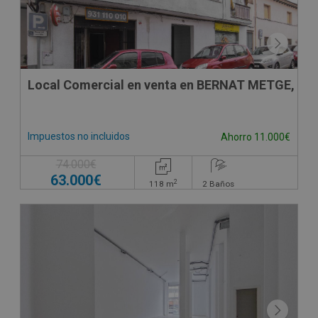
Local Comercial en venta en BERNAT METGE, -
Impuestos no incluidos
Ahorro 11.000€
74.000€
63.000€
2
118
m
2
Baños