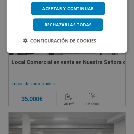
ACEPTAR Y CONTINUAR
RECHAZARLAS TODAS
CONFIGURACIÓN DE COOKIES
Local Comercial en venta en Nuestra Señora de Mo
Impuestos no incluidos
35.000€
2
30
m
1
Baños