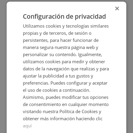
45.650€
×
40.000€
2
80,6
m
Configuración de privacidad
Utilizamos cookies y tecnologías similares
CESIÓN DE REMATE
propias y de terceros, de sesión o
persistentes, para hacer funcionar de
manera segura nuestra página web y
personalizar su contenido. Igualmente,
utilizamos cookies para medir y obtener
datos de la navegación que realizas y para
ajustar la publicidad a tus gustos y
preferencias. Puedes configurar y aceptar
Local Comercial en venta en AVENIDA PAISOS C
el uso de cookies a continuación.
Asimismo, puedes modificar tus opciones
de consentimiento en cualquier momento
Impuestos no incluidos
visitando nuestra Política de Cookies y
obtener más información haciendo clic
26.177€
2
aquí
55
m