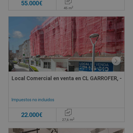
55.000€
2
45
m
VPO
CONDICIONES ESPECIALES
Local Comercial en venta en CL GARROFER, -
Impuestos no incluidos
22.000€
2
27,6
m