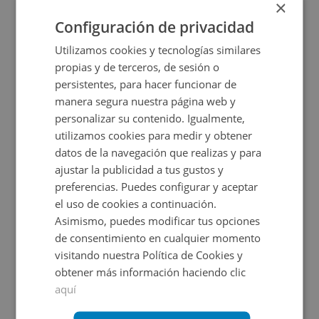
40.000€
×
2
80,6
m
Configuración de privacidad
CESIÓN DE REMATE
Utilizamos cookies y tecnologías similares
propias y de terceros, de sesión o
persistentes, para hacer funcionar de
manera segura nuestra página web y
personalizar su contenido. Igualmente,
utilizamos cookies para medir y obtener
datos de la navegación que realizas y para
ajustar la publicidad a tus gustos y
Local Comercial en venta en AVENIDA PAISOS C
preferencias. Puedes configurar y aceptar
el uso de cookies a continuación.
Asimismo, puedes modificar tus opciones
Impuestos no incluidos
de consentimiento en cualquier momento
visitando nuestra Política de Cookies y
26.177€
obtener más información haciendo clic
2
55
m
aquí