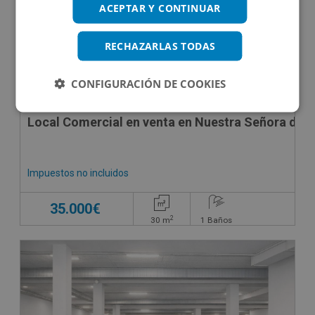
ACEPTAR Y CONTINUAR
RECHAZARLAS TODAS
CONFIGURACIÓN DE COOKIES
Local Comercial en venta en Nuestra Señora de Mo
Impuestos no incluidos
35.000€
2
30
m
1
Baños