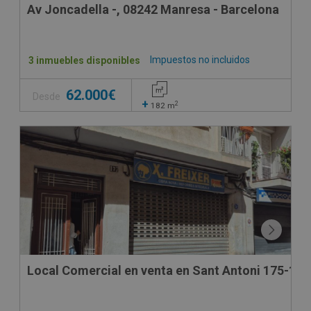
Av Joncadella -, 08242 Manresa - Barcelona
Impuestos no incluidos
3 inmuebles disponibles
62.000€
Desde
+
2
182
m
SUJETO A IVA
Local Comercial en venta en Sant Antoni 175-177 