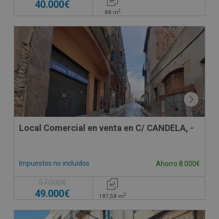
40.000€
2
88
m
Local Comercial en venta en C/ CANDELA, -
Impuestos no incluidos
Ahorro 8.000€
57.000€
49.000€
2
187,58
m