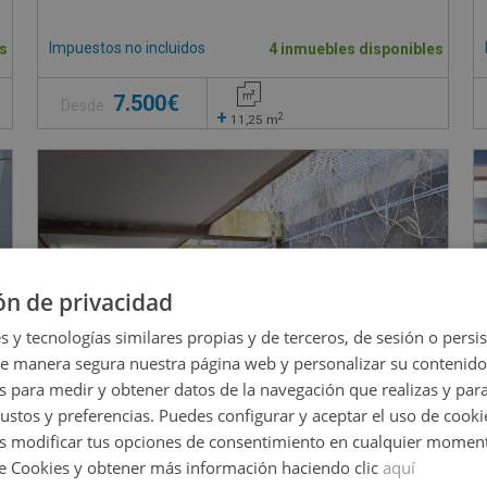
Impuestos no incluidos
s
4 inmuebles disponibles
7.500€
Desde
+
2
11,25
m
ón de privacidad
s y tecnologías similares propias y de terceros, de sesión o persis
de manera segura nuestra página web y personalizar su contenido
s para medir y obtener datos de la navegación que realizas y para
gustos y preferencias. Puedes configurar y aceptar el uso de cooki
 modificar tus opciones de consentimiento en cualquier moment
de Cookies y obtener más información haciendo clic
aquí