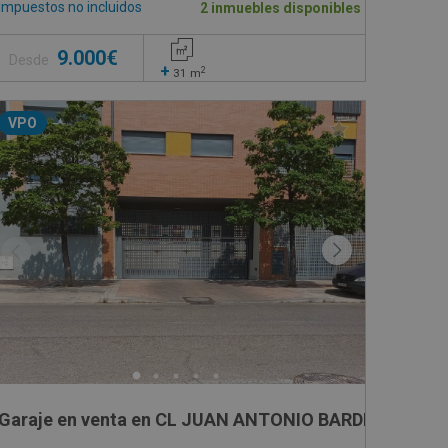
Impuestos no incluidos
2 inmuebles disponibles
9.000€
Desde
+
2
31
m
VPO
d
Garaje en venta en CL JUAN ANTONIO BARDEM, -