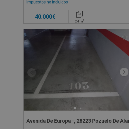
Impuestos no incluidos
40.000€
2
24
m
Avenida De Europa -, 28223 Pozuelo De Ala