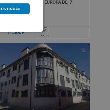
Garaje en venta en CL EUROPA DE, 7
 CONTINUAR
Impuestos no incluidos
11.500€
2
30
m