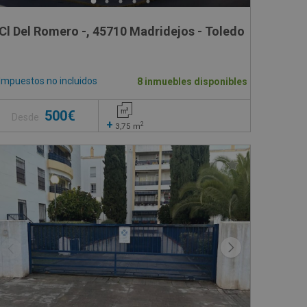
Cl Del Romero -, 45710 Madridejos - Toledo
Impuestos no incluidos
8 inmuebles disponibles
500€
Desde
+
2
3,75
m