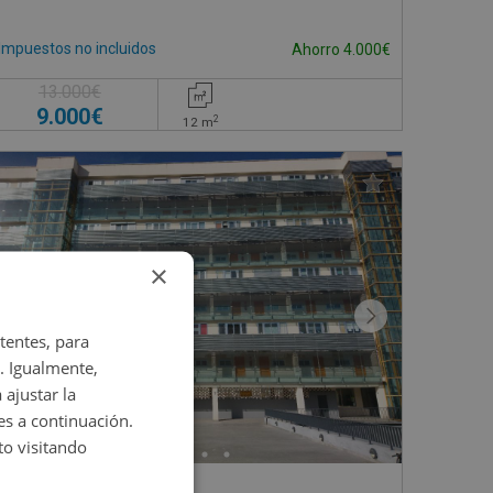
Impuestos no incluidos
Ahorro 4.000€
13.000€
9.000€
2
12
m
×
tentes, para
. Igualmente,
 ajustar la
es a continuación.
o visitando