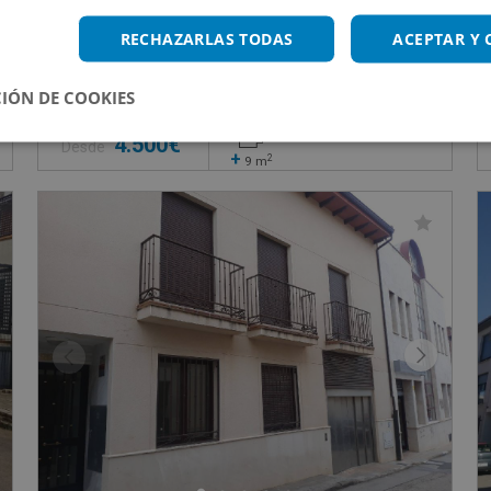
Cl Mestizaje -, 28922 Alcorcon - Madrid
RECHAZARLAS TODAS
ACEPTAR Y
Impuestos no incluidos
4 inmuebles disponibles
IÓN DE COOKIES
4.500€
Desde
+
2
9
m