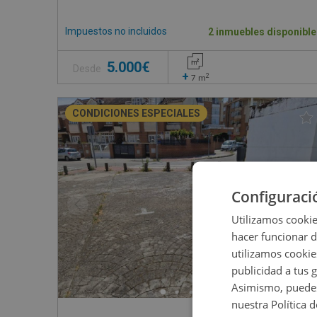
Impuestos no incluidos
2 inmuebles disponible
5.000€
Desde
+
2
7
m
CONDICIONES ESPECIALES
Configuraci
Utilizamos cookie
hacer funcionar 
utilizamos cookie
publicidad a tus 
Asimismo, puedes
nuestra Política 