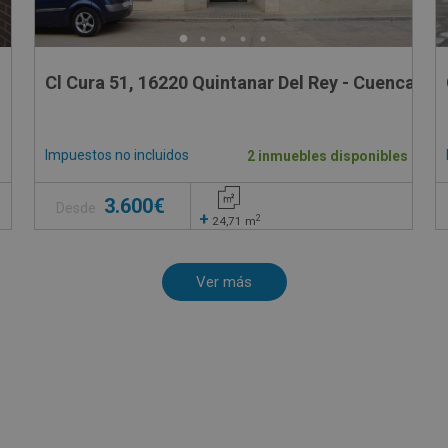
Cl Cura 51, 16220 Quintanar Del Rey - Cuenca
Impuestos no incluidos
€
2 inmuebles disponibles
3.600€
Desde
+
2
24,71
m