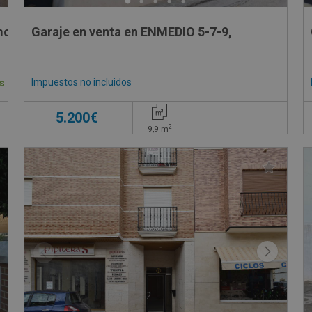
moro - Madrid
Garaje en venta en ENMEDIO 5-7-9,
Impuestos no incluidos
s
5.200€
2
9,9
m