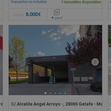
Impuestos no incluidos
1 inmuebles disponibles
8.000€
Desde
+
2
24
m
rcon - Madrid
C/ Alcalde Angel Arroyo -, 28065 Getafe - Madri