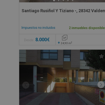
Santiago Rusiñol Y Tiziano -, 28342 Valde
Impuestos no incluidos
2 inmuebles disponible
8.000€
Desde
+
2
24,93
m