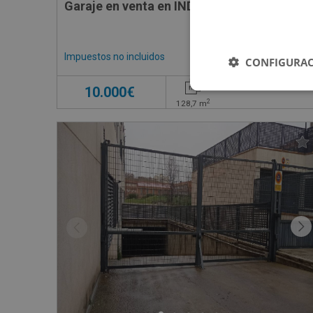
Garaje en venta en INDALECIO PRIETO, 28
Impuestos no incluidos
CONFIGURAC
10.000€
2
128,7
m