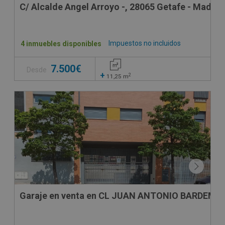
C/ Alcalde Angel Arroyo -, 28065 Getafe - Madrid
Impuestos no incluidos
4 inmuebles disponibles
7.500€
Desde
+
2
11,25
m
VPO
Garaje en venta en CL JUAN ANTONIO BARDEM, -