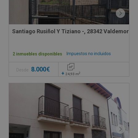
Santiago Rusiñol Y Tiziano -, 28342 Valdemoro -
Impuestos no incluidos
2 inmuebles disponibles
8.000€
Desde
+
2
24,93
m