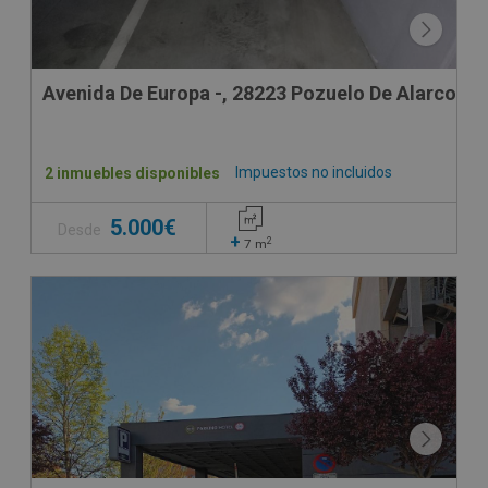
Avenida De Europa -, 28223 Pozuelo De Alarcon -
Impuestos no incluidos
2 inmuebles disponibles
5.000€
Desde
+
2
7
m