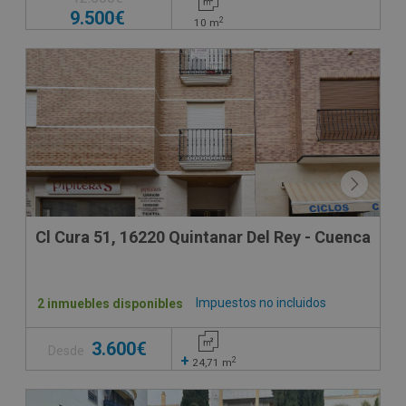
9.500€
2
10
m
Cl Cura 51, 16220 Quintanar Del Rey - Cuenca
Impuestos no incluidos
2 inmuebles disponibles
3.600€
Desde
+
2
24,71
m