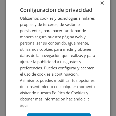
×
2
128,7
m
Configuración de privacidad
Utilizamos cookies y tecnologías similares
propias y de terceros, de sesión o
persistentes, para hacer funcionar de
manera segura nuestra página web y
personalizar su contenido. Igualmente,
utilizamos cookies para medir y obtener
datos de la navegación que realizas y para
ajustar la publicidad a tus gustos y
Cl Mestizaje -, 28922 Alcorcon - Madrid
preferencias. Puedes configurar y aceptar
el uso de cookies a continuación.
Asimismo, puedes modificar tus opciones
Impuestos no incluidos
4 inmuebles disponibles
de consentimiento en cualquier momento
visitando nuestra Política de Cookies y
4.500€
Desde
obtener más información haciendo clic
+
2
9
m
aquí