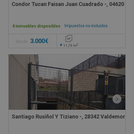
Condor Tucan Faisan Juan Cuadrado -, 04620 Ver
Impuestos no incluidos
4 inmuebles disponibles
3.000€
Desde
+
2
11,75
m
Santiago Rusiñol Y Tiziano -, 28342 Valdemoro -