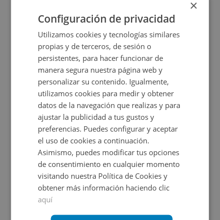
×
+
2
24,71
m
Configuración de privacidad
Utilizamos cookies y tecnologías similares
propias y de terceros, de sesión o
persistentes, para hacer funcionar de
manera segura nuestra página web y
personalizar su contenido. Igualmente,
utilizamos cookies para medir y obtener
datos de la navegación que realizas y para
ajustar la publicidad a tus gustos y
Garaje en venta en ENMEDIO 5-7-9,
preferencias. Puedes configurar y aceptar
el uso de cookies a continuación.
Asimismo, puedes modificar tus opciones
Impuestos no incluidos
de consentimiento en cualquier momento
visitando nuestra Política de Cookies y
5.200€
obtener más información haciendo clic
2
9,9
m
aquí