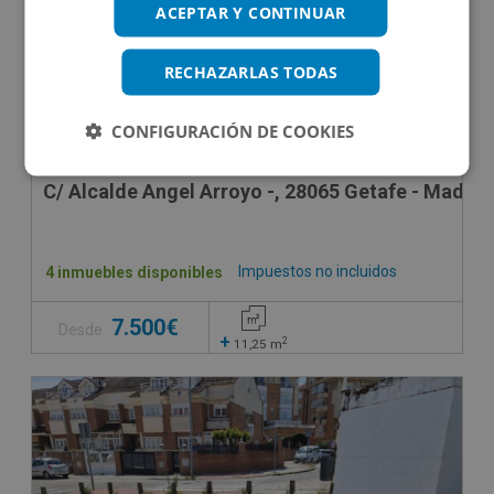
ACEPTAR Y CONTINUAR
RECHAZARLAS TODAS
CONFIGURACIÓN DE COOKIES
C/ Alcalde Angel Arroyo -, 28065 Getafe - Madrid
Impuestos no incluidos
4 inmuebles disponibles
7.500€
Desde
+
2
11,25
m
CONDICIONES ESPECIALES