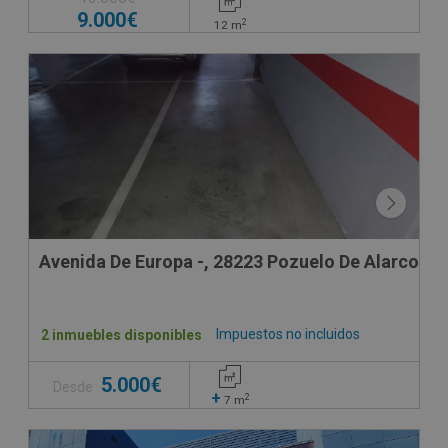
9.000€
2
12
m
Avenida De Europa -, 28223 Pozuelo De Alarcon -
Impuestos no incluidos
2 inmuebles disponibles
5.000€
Desde
+
2
7
m