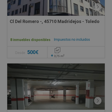
Cl Del Romero -, 45710 Madridejos - Toledo
Impuestos no incluidos
8 inmuebles disponibles
500€
Desde
+
2
3,75
m