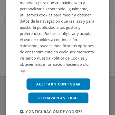
manera segura nuestra página web y
personalizar su contenido. Igualmente,
utilizamos cookies para medir y obtener
datos de la navegación que realizas y para
ajustar la publicidad a tus gustos y
preferencias. Puedes configurar y aceptar
el uso de cookies a continuación.
Asimismo, puedes modificar tus opciones
de consentimiento en cualquier momento
visitando nuestra Política de Cookies y
obtener más información haciendo clic
aquí
ACEPTAR Y CONTINUAR
RECHAZARLAS TODAS
www.altamirainmuebles.com
Edificio Skylight
CONFIGURACIÓN DE COOKIES
Avenida de Manoteras 14-16, 28050, Madrid