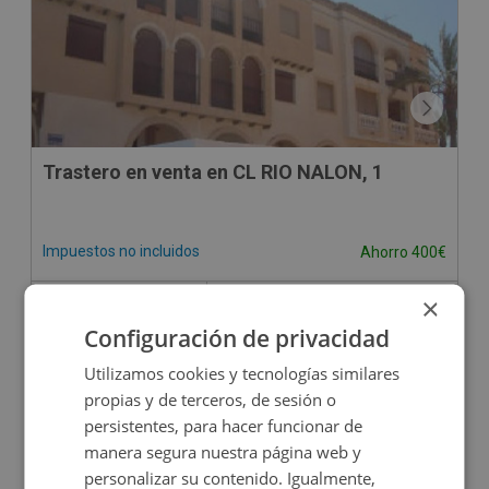
Trastero en venta en CL RIO NALON, 1
Impuestos no incluidos
Ahorro 400€
1.500€
×
1.100€
2
6
m
Configuración de privacidad
Utilizamos cookies y tecnologías similares
propias y de terceros, de sesión o
persistentes, para hacer funcionar de
manera segura nuestra página web y
personalizar su contenido. Igualmente,