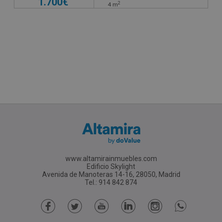
1.700€
2
4
m
www.altamirainmuebles.com
Edificio Skylight
Avenida de Manoteras 14-16, 28050, Madrid
Tel.: 914 842 874