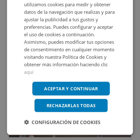
utilizamos cookies para medir y obtener
datos de la navegación que realizas y para
ajustar la publicidad a tus gustos y
preferencias. Puedes configurar y aceptar
Trastero en venta en CALLE DOLROSA, 13
el uso de cookies a continuación.
Asimismo, puedes modificar tus opciones
de consentimiento en cualquier momento
Impuestos no incluidos
visitando nuestra Política de Cookies y
obtener más información haciendo clic
2.880€
2
34
m
aquí
ACEPTAR Y CONTINUAR
RECHAZARLAS TODAS
CONFIGURACIÓN DE COOKIES