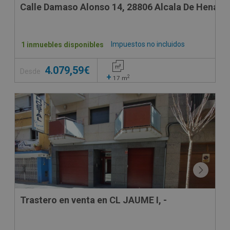
Calle Damaso Alonso 14, 28806 Alcala De Henares
Impuestos no incluidos
1 inmuebles disponibles
4.079,59€
Desde
+
2
17
m
Trastero en venta en CL JAUME I, -