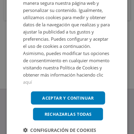
manera segura nuestra página web y
personalizar su contenido. Igualmente,
utilizamos cookies para medir y obtener
datos de la navegación que realizas y para
ajustar la publicidad a tus gustos y
preferencias. Puedes configurar y aceptar
el uso de cookies a continuación.
Asimismo, puedes modificar tus opciones
de consentimiento en cualquier momento
visitando nuestra Política de Cookies y
obtener más información haciendo clic
aquí
ACEPTAR Y CONTINUAR
RECHAZARLAS TODAS
www.altamirainmuebles.com
Edificio Skylight
CONFIGURACIÓN DE COOKIES
Avenida de Manoteras 14-16, 28050, Madrid